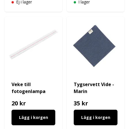
Ej i lager
I lager
Veke till
Tygservett Vide -
fotogenlampa
Marin
20 kr
35 kr
Lägg i korgen
Lägg i korgen