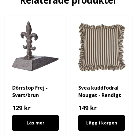
Relaterade produkter
Dörrstop Frej -
Svea kuddfodral
Svart/brun
Nougat - Randigt
129 kr
149 kr
Läs mer
Lägg i korgen