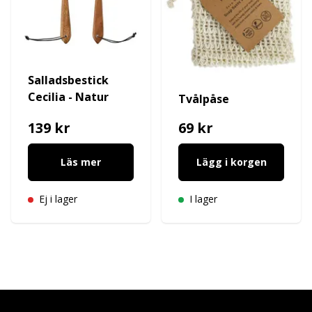
Salladsbestick
Cecilia - Natur
Tvålpåse
139 kr
69 kr
Läs mer
Lägg i korgen
Ej i lager
I lager