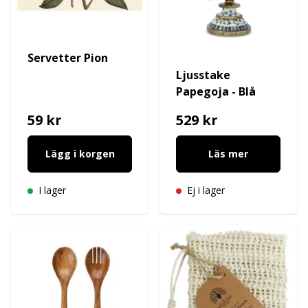
Servetter Pion
Ljusstake
Papegoja - Blå
59 kr
529 kr
Lägg i korgen
Läs mer
I lager
Ej i lager