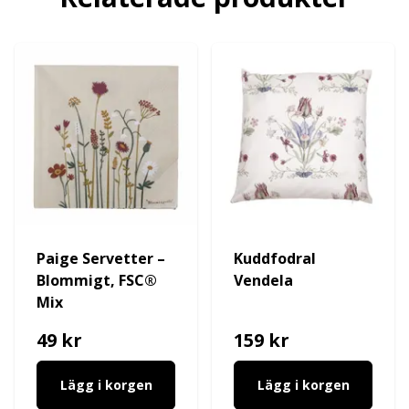
Paige Servetter –
Kuddfodral
Blommigt, FSC®
Vendela
Mix
49 kr
159 kr
Lägg i korgen
Lägg i korgen