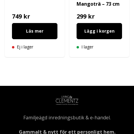
Mangoträ – 73 cm
749 kr
299 kr
Läs mer
Lägg i korgen
Ej i lager
I lager
Familjeägd inredningsbutik & e-handel.
Gammalt & nytt för ett personligt hem.