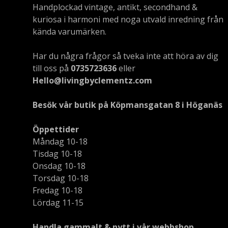
Handplockad vintage, antikt, secondhand &
kuriosa i harmoni med noga utvald inredning från
kända varumärken.
Har du några frågor så tveka inte att höra av dig
till oss på
0735723636
eller
Hello@livingbyclementz.com
Besök vår butik på Köpmansgatan 8 i Höganäs
Öppettider
Måndag 10-18
Tisdag 10-18
Onsdag 10-18
Torsdag 10-18
Fredag 10-18
Lördag 11-15
Handla gammalt & nytt i vår webbshop