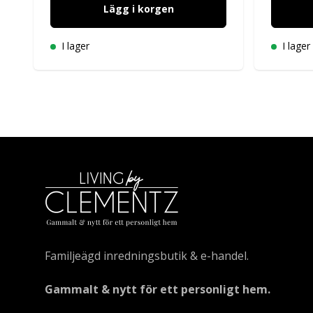
Lägg i korgen
I lager
I lager
Familjeägd inredningsbutik & e-handel.
Gammalt & nytt för ett personligt hem.