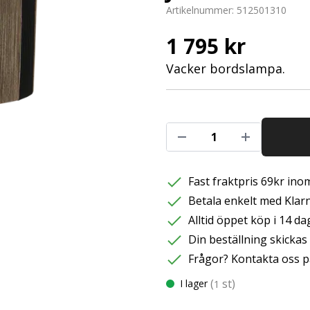
Artikelnummer:
512501310
1 795 kr
Vacker bordslampa.
Fast fraktpris 69kr inom
Betala enkelt med Klarna
Alltid öppet köp i 14 da
Din beställning skicka
Frågor? Kontakta oss p
(
st)
I lager
1