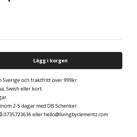
Lägg i korgen
 Sverige och fraktfritt över 999kr.
, Swish eller kort.
gar.
s inom 2-5 dagar med DB Schenker.
å 0735723636 eller
hello@livingbyclementz.com