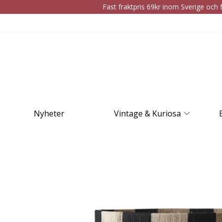
Fast fraktpris 69kr inom Sverige och f
Nyheter
Vintage & Kuriosa