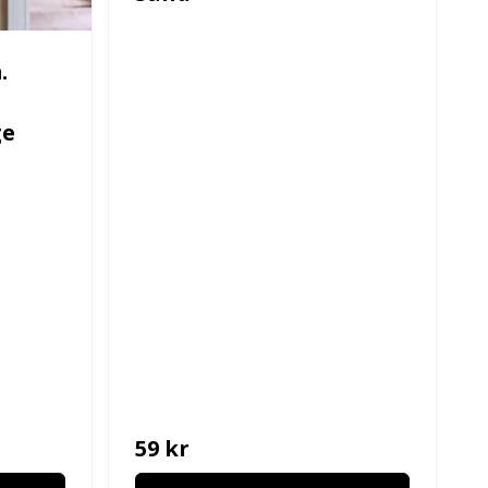
.
ge
59 kr