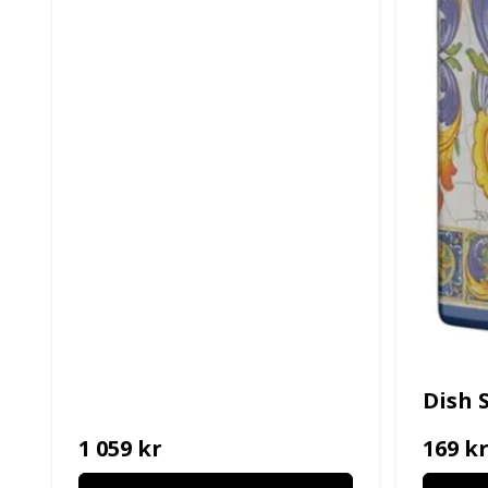
Dish 
1 059 kr
169 k