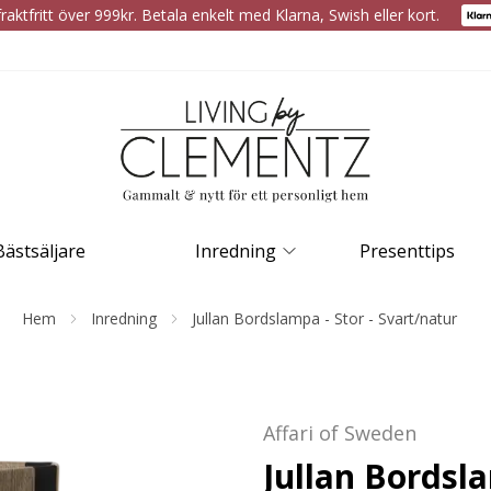
raktfritt över 999kr. Betala enkelt med Klarna, Swish eller kort.
Bästsäljare
Inredning
Presenttips
Hem
Inredning
Jullan Bordslampa - Stor - Svart/natur
Affari of Sweden
Jullan Bordsla