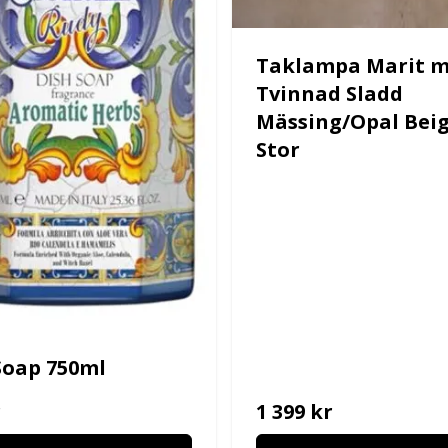
Taklampa Marit m
Tvinnad Sladd
Mässing/Opal Bei
Stor
Soap 750ml
r
1 399 kr