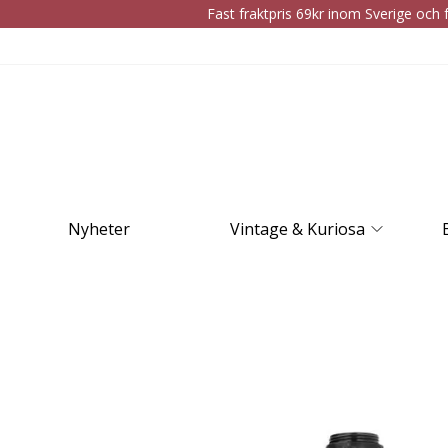
Fast fraktpris 69kr inom Sverige och f
Nyheter
Vintage & Kuriosa