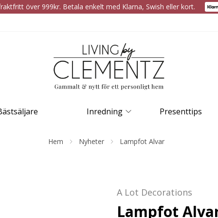
raktfritt över 999kr. Betala enkelt med Klarna, Swish eller kort.
Bästsäljare
Inredning
Presenttips
Hem
Nyheter
Lampfot Alvar
A Lot Decorations
Lampfot Alva