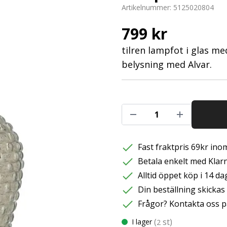
Artikelnummer:
5125020804
799 kr
tilren lampfot i glas me
belysning med Alvar.
Fast fraktpris 69kr inom
Betala enkelt med Klarna
Alltid öppet köp i 14 da
Din beställning skicka
Frågor? Kontakta oss p
(
st)
I lager
2