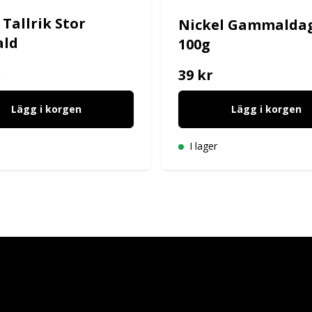
 Tallrik Stor
Nickel Gammalda
ald
100g
r
39 kr
Lägg i korgen
Lägg i korgen
I lager