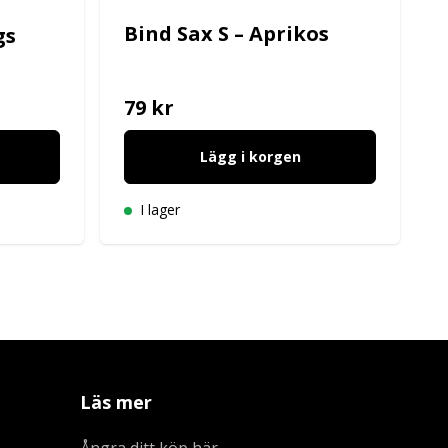
Bind Sax S – Aprikos
gs
79 kr
Lägg i korgen
I lager
Läs mer
Ångra ditt köp här