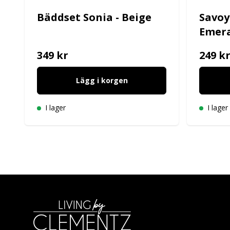
Bäddset Sonia - Beige
Savoy
Emer
349 kr
249 k
Lägg i korgen
I lager
I lager