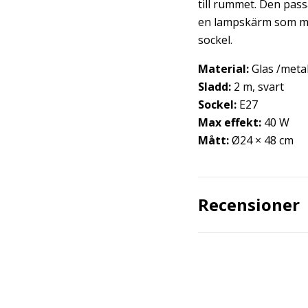
till rummet. Den pas
en lampskärm som matc
sockel.
Material:
Glas /metal
Sladd:
2 m, svart
Sockel:
E27
Max effekt:
40 W
Mått:
Ø24 × 48 cm
Recensioner