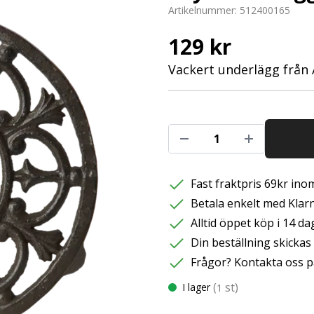
Artikelnummer:
512400165
129 kr
Vackert underlägg från 
Fast fraktpris 69kr inom
Betala enkelt med Klarna
Alltid öppet köp i 14 da
Din beställning skicka
Frågor? Kontakta oss p
(
st)
I lager
1