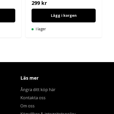
299 kr
Lägg i korgen
I lager
Läs mer
Ångra ditt köp här
Kontakta oss
Om oss
Köpvillkor & integritetspolicy