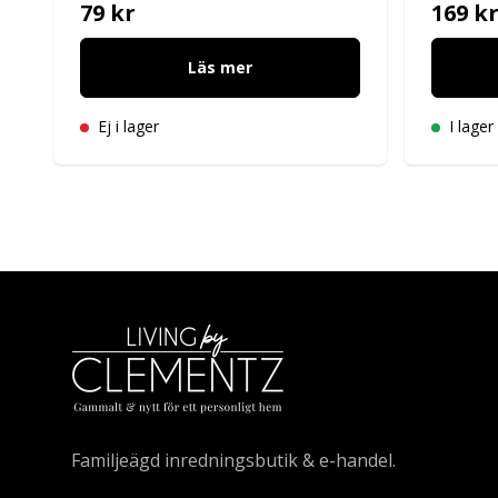
79 kr
169 k
Läs mer
Ej i lager
I lager
Familjeägd inredningsbutik & e-handel.