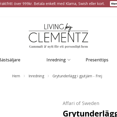
raktfritt över 999kr. Betala enkelt med Klarna, Swish eller kort.
Bästsäljare
Inredning
Presenttips
Hem
Inredning
Grytunderlägg i gjutjärn - Frej
Affari of Sweden
Grytunderlägg 