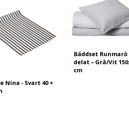
Bäddset Runmarö 
delat – Grå/Vit 15
cm
e Nina - Svart 40 ×
m