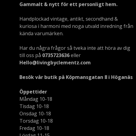
Gammalt & nytt för ett personligt hem.
Handplockad vintage, antikt, secondhand &
kuriosa i harmoni med noga utvald inredning från
kända varumärken.
Har du några frågor så tveka inte att höra av dig
till oss på
0735723636
eller
Hello@livingbyclementz.com
Besök vår butik på Köpmansgatan 8 i Höganäs
Öppettider
Måndag 10-18
Tisdag 10-18
Onsdag 10-18
Torsdag 10-18
Fredag 10-18
Lördag 11-15