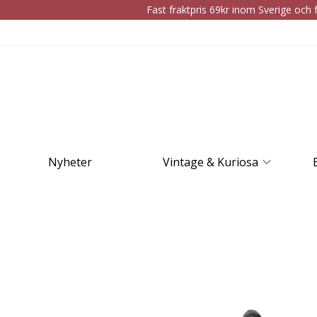
Fast fraktpris 69kr inom Sverige och f
Nyheter
Vintage & Kuriosa