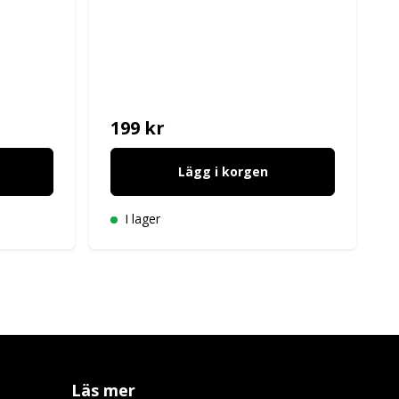
199 kr
Lägg i korgen
I lager
Läs mer