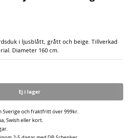
sduk i ljusblått, grått och beige. Tillverkad
rial. Diameter 160 cm.
Ej i lager
 Sverige och fraktfritt över 999kr.
, Swish eller kort.
gar.
s inom 2-5 dagar med DB Schenker.