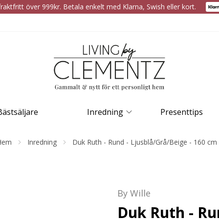
raktfritt över 999kr. Betala enkelt med Klarna, Swish eller kort.
Bästsäljare
Inredning
Presenttips
Hem
Inredning
Duk Ruth - Rund - Ljusblå/Grå/Beige - 160 cm
By Wille
Duk Ruth - Ru