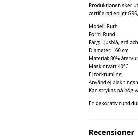
Produktionen sker uta
certifierad enligt 
Modell: Ruth
Form: Rund
Färg: Ljusblå, grå oc
Diameter: 160 cm
Material: 80% återvu
Maskintvätt 40°C
Ej torktumling
Använd ej bleknings
Kan strykas på hög 
En dekorativ rund du
Recensioner