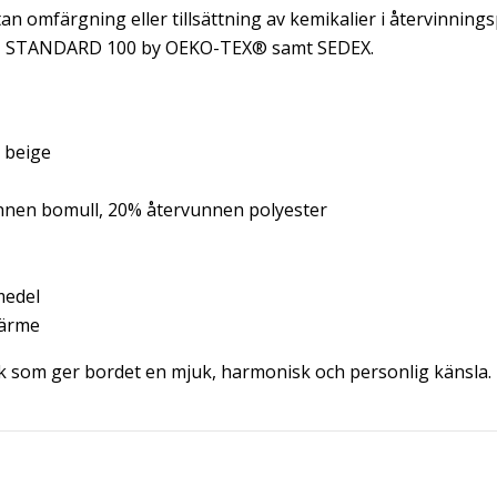
n omfärgning eller tillsättning av kemikalier i återvinning
GRS, STANDARD 100 by OEKO-TEX® samt SEDEX.
h beige
nnen bomull, 20% återvunnen polyester
medel
värme
k som ger bordet en mjuk, harmonisk och personlig känsla.