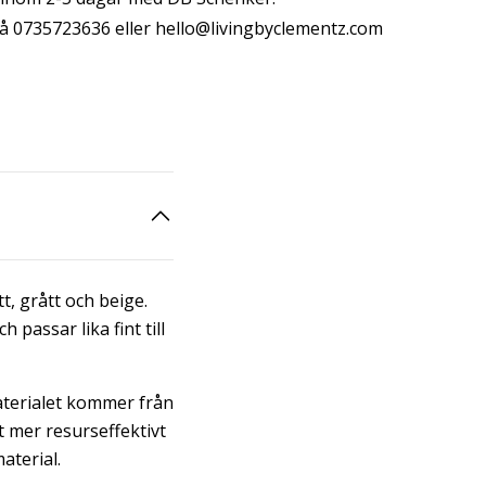
å 0735723636 eller
hello@livingbyclementz.com
t, grått och beige.
assar lika fint till
aterialet kommer från
Ett mer resurseffektivt
aterial.