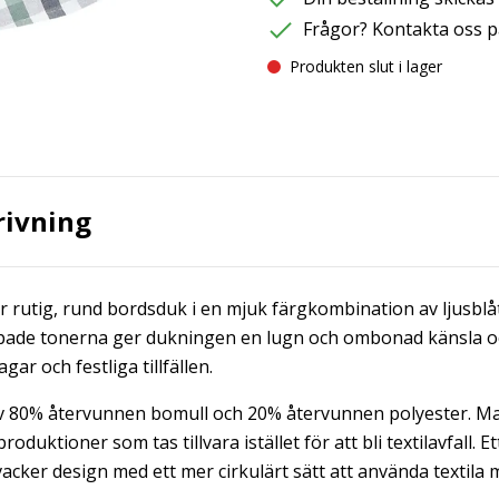
Frågor? Kontakta oss p
Produkten slut i lager
rivning
 rutig, rund bordsduk i en mjuk färgkombination av ljusblåt
de tonerna ger dukningen en lugn och ombonad känsla och p
gar och festliga tillfällen.
av 80% återvunnen bomull och 20% återvunnen polyester. M
produktioner som tas tillvara istället för att bli textilavfall. 
cker design med ett mer cirkulärt sätt att använda textila m