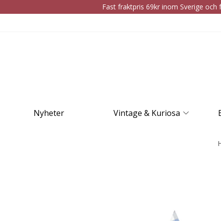
Fast fraktpris 69kr inom Sverige och f
Nyheter
Vintage & Kuriosa