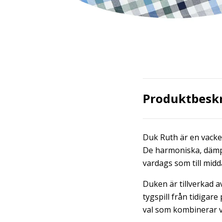
Produktbesk
Duk Ruth är en vacker
De harmoniska, dämpa
vardags som till midda
Duken är tillverkad 
tygspill från tidigare 
val som kombinerar va