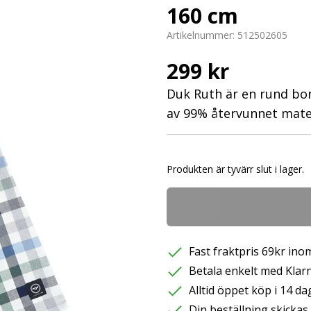
160 cm
Artikelnummer:
512502605
299 kr
Duk Ruth är en rund bord
av 99% återvunnet mate
Produkten är tyvärr slut i lager.
Fast fraktpris 69kr inom
Betala enkelt med Klarna
Alltid öppet köp i 14 da
Din beställning skicka