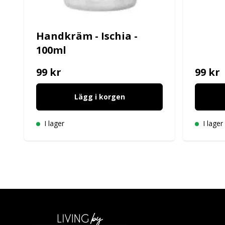
Handkräm - Ischia -
100ml
99 kr
99 kr
Lägg i korgen
I lager
I lager