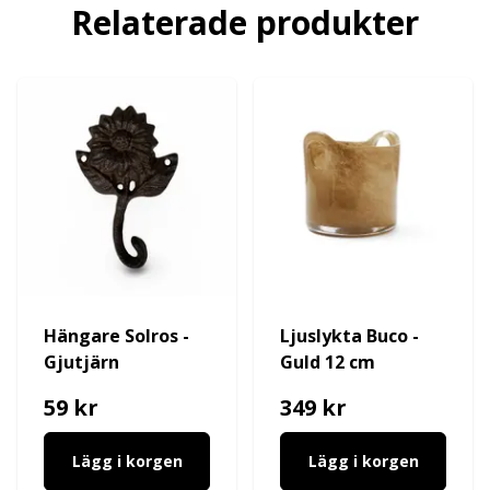
Relaterade produkter
Hängare Solros -
Ljuslykta Buco -
Gjutjärn
Guld 12 cm
59 kr
349 kr
Lägg i korgen
Lägg i korgen