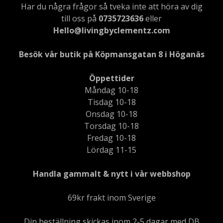
Har du några frågor så tveka inte att höra av dig
till oss på
0735723636
eller
Hello@livingbyclementz.com
Besök vår butik på Köpmansgatan 8 i Höganäs
Öppettider
Måndag 10-18
Tisdag 10-18
Onsdag 10-18
Torsdag 10-18
Fredag 10-18
Lördag 11-15
Handla gammalt & nytt i vår webbshop
69kr frakt inom Sverige
Din beställning skickas inom 2-5 dagar med DB