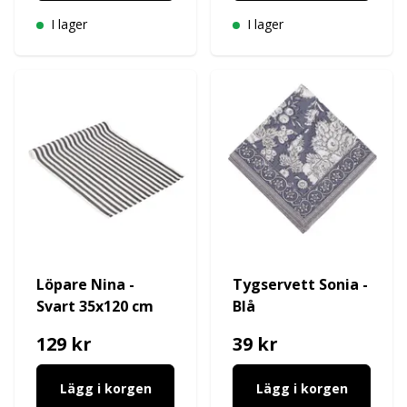
I lager
I lager
Löpare Nina -
Tygservett Sonia -
Svart 35x120 cm
Blå
129 kr
39 kr
Lägg i korgen
Lägg i korgen