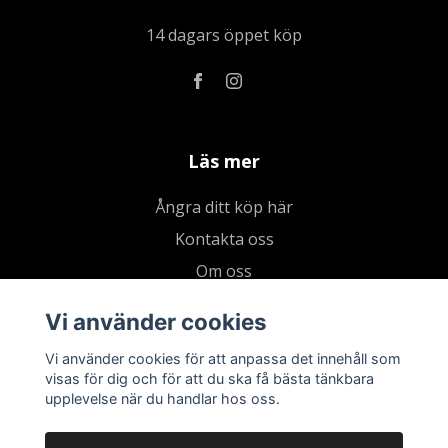
14 dagars öppet köp
Läs mer
Ångra ditt köp här
Kontakta oss
Om oss
Köpvillkor & integritetspolicy
Vi använder cookies
Kundklubb
Vi använder cookies för att anpassa det innehåll som
Presentkort
visas för dig och för att du ska få bästa tänkbara
upplevelse när du handlar hos oss.