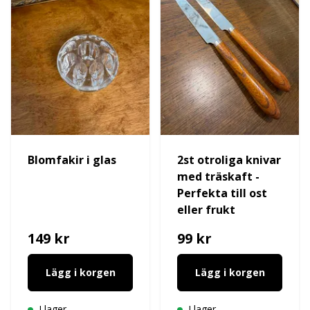
Blomfakir i glas
2st otroliga knivar
med träskaft -
Perfekta till ost
eller frukt
149 kr
99 kr
Lägg i korgen
Lägg i korgen
I lager
I lager