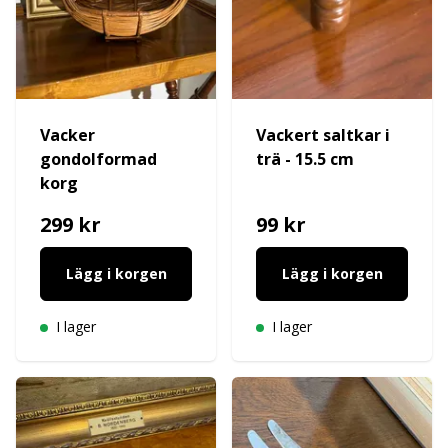
Vacker
Vackert saltkar i
gondolformad
trä - 15.5 cm
korg
299 kr
99 kr
Lägg i korgen
Lägg i korgen
I lager
I lager