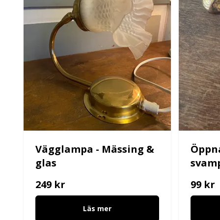
Vägglampa - Mässing &
Öppna
glas
svam
249 kr
99 kr
Läs mer