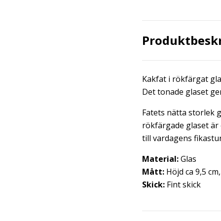
Produktbesk
Kakfat i rökfärgat gl
Det tonade glaset ger
Fatets nätta storlek 
rökfärgade glaset är 
till vardagens fikastun
Material:
Glas
Mått:
Höjd ca 9,5 cm,
Skick:
Fint skick