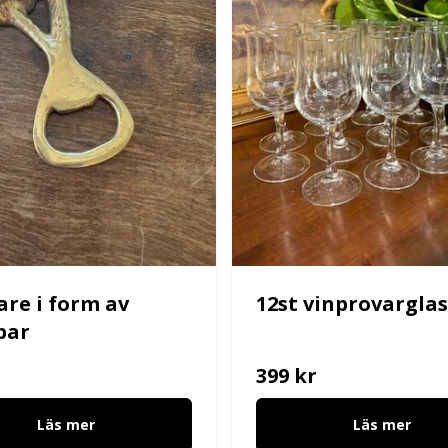
re i form av
12st vinprovarglas
par
399 kr
Läs mer
Läs mer