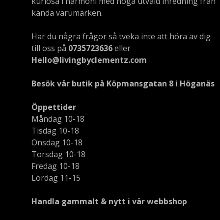
kuriosa i harmoni med noga utvald inredning från
kända varumärken.
Har du några frågor så tveka inte att höra av dig
till oss på
0735723636
eller
Hello@livingbyclementz.com
Besök vår butik på Köpmansgatan 8 i Höganäs
Öppettider
Måndag 10-18
Tisdag 10-18
Onsdag 10-18
Torsdag 10-18
Fredag 10-18
Lördag 11-15
Handla gammalt & nytt i vår webbshop