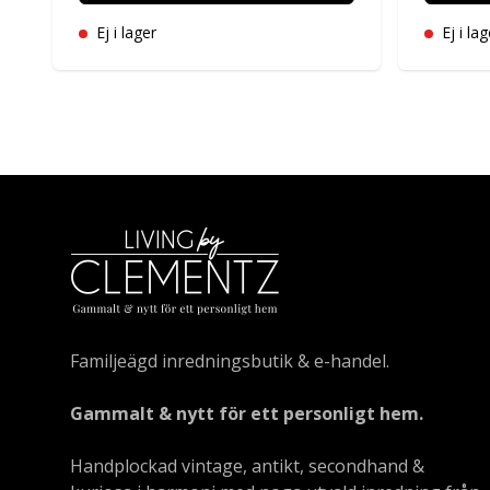
Ej i lager
Ej i lag
Familjeägd inredningsbutik & e-handel.
Gammalt & nytt för ett personligt hem.
Handplockad vintage, antikt, secondhand &