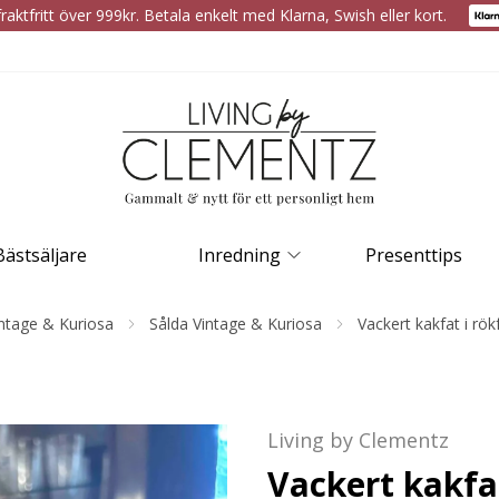
raktfritt över 999kr. Betala enkelt med Klarna, Swish eller kort.
Bästsäljare
Inredning
Presenttips
ntage & Kuriosa
Sålda Vintage & Kuriosa
Vackert kakfat i rök
Living by Clementz
Vackert kakfat