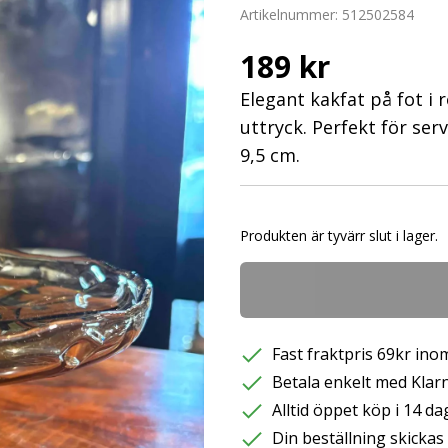
Artikelnummer:
512502584
189 kr
Elegant kakfat på fot i 
uttryck. Perfekt för se
9,5 cm.
Produkten är tyvärr slut i lager.
Fast fraktpris 69kr inom
Betala enkelt med Klarna
Alltid öppet köp i 14 da
Din beställning skicka