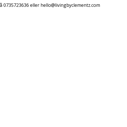
å 0735723636 eller
hello@livingbyclementz.com