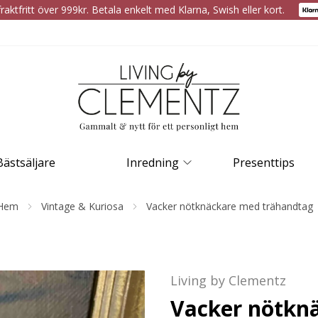
raktfritt över 999kr. Betala enkelt med Klarna, Swish eller kort.
Bästsäljare
Inredning
Presenttips
Hem
Vintage & Kuriosa
Vacker nötknäckare med trähandtag
Living by Clementz
Vacker nötkn