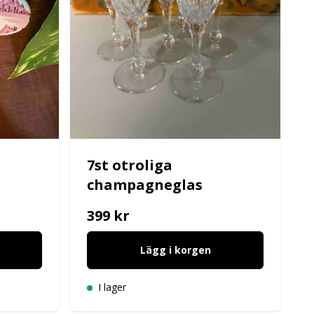
7st otroliga
champagneglas
399 kr
Lägg i korgen
I lager