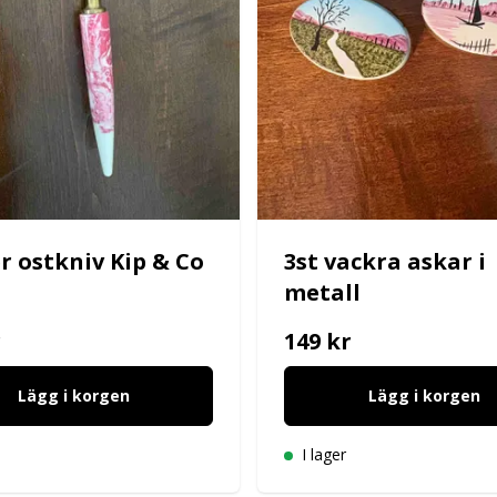
r ostkniv Kip & Co
3st vackra askar i
metall
r
149 kr
Lägg i korgen
Lägg i korgen
I lager