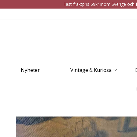
Fast fraktpris 69kr inom Sverige och f
Nyheter
Vintage & Kuriosa