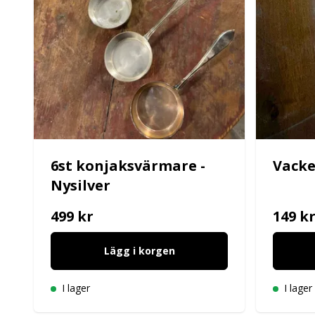
6st konjaksvärmare -
Vacke
Nysilver
499 kr
149 k
Lägg i korgen
I lager
I lager