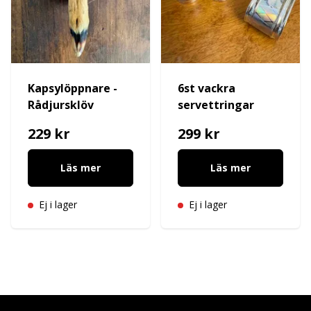
Kapsylöppnare -
6st vackra
Rådjursklöv
servettringar
229 kr
299 kr
Läs mer
Läs mer
Ej i lager
Ej i lager