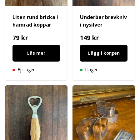
Liten rund bricka i
Underbar brevkniv
hamrad koppar
i nysilver
79 kr
149 kr
Läs mer
Lägg i korgen
Ej i lager
I lager