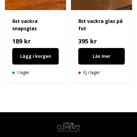
6st vackra
8st vackra glas på
snapsglas
fot
189 kr
395 kr
Lägg i korgen
Läs mer
I lager
Ej i lager