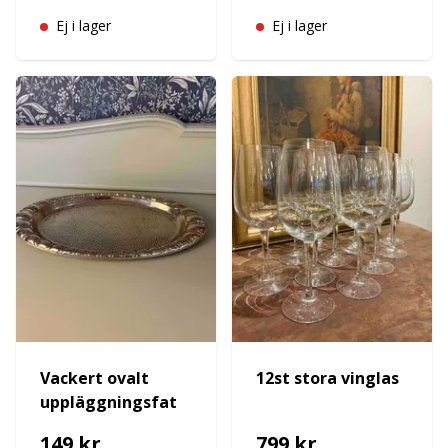
Ej i lager
Ej i lager
Vackert ovalt
12st stora vinglas
uppläggningsfat
149 kr
799 kr