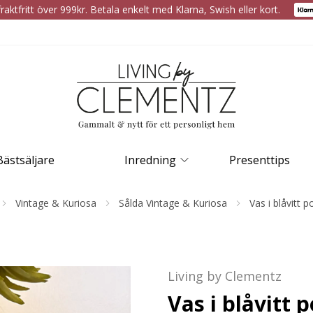
raktfritt över 999kr. Betala enkelt med Klarna, Swish eller kort.
Bästsäljare
Inredning
Presenttips
Vintage & Kuriosa
Sålda Vintage & Kuriosa
Vas i blåvitt p
Living by Clementz
Vas i blåvitt p