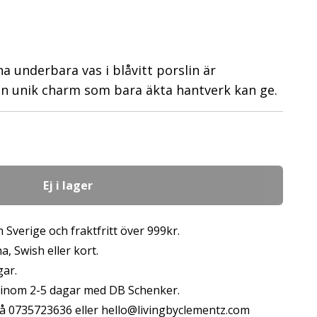
a underbara vas i blåvitt porslin är
n unik charm som bara äkta hantverk kan ge.
Ej i lager
 Sverige och fraktfritt över 999kr.
, Swish eller kort.
gar.
s inom 2-5 dagar med DB Schenker.
å 0735723636 eller
hello@livingbyclementz.com