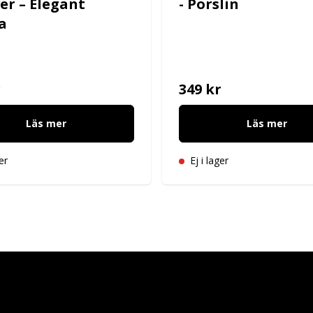
ver – Elegant
- Porslin
a
r
349 kr
Läs mer
Läs mer
er
Ej i lager