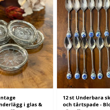
Vintage
12 st Underbara s
nderlägg i glas &
och tårtspade - 