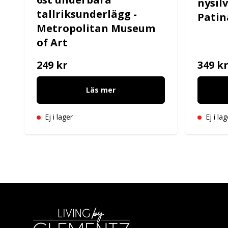
nysil
tallriksunderlägg -
Patin
Metropolitan Museum
of Art
249 kr
349 k
Läs mer
Ej i lager
Ej i lag