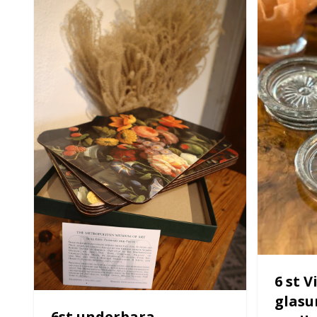
6 st 
glasu
6st underbara