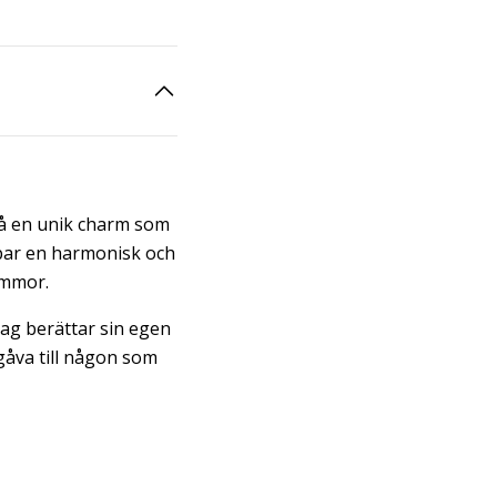
på en unik charm som
apar en harmonisk och
ommor.
rag berättar sin egen
 gåva till någon som