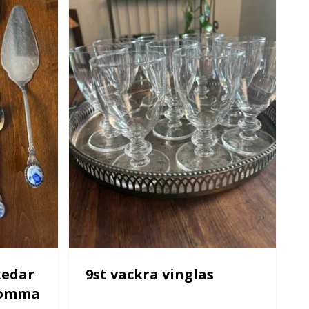
kedar
9st vackra vinglas
Blomma