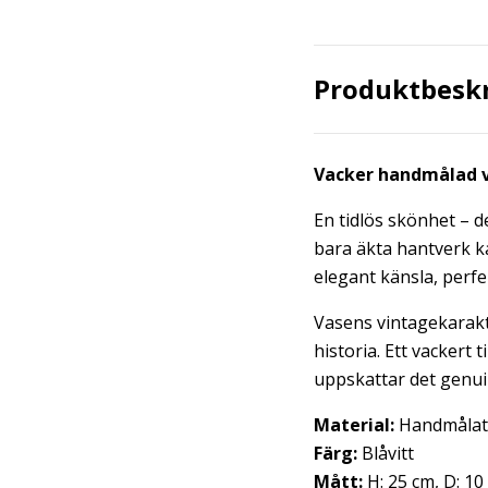
Produktbesk
Vacker handmålad vi
En tidlös skönhet – 
bara äkta hantverk k
elegant känsla, perf
Vasens vintagekarakt
historia. Ett vackert
uppskattar det genuin
Material:
Handmålat 
Färg:
Blåvitt
Mått:
H: 25 cm, D: 10