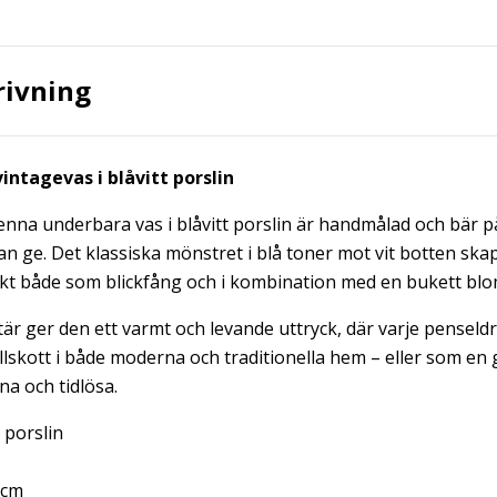
rivning
ntagevas i blåvitt porslin
denna underbara vas i blåvitt porslin är handmålad och bär 
an ge. Det klassiska mönstret i blå toner mot vit botten sk
ekt både som blickfång och i kombination med en bukett bl
är ger den ett varmt och levande uttryck, där varje penseld
 tillskott i både moderna och traditionella hem – eller som en
a och tidlösa.
porslin
 cm