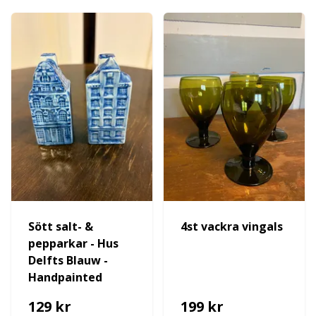
Sött salt- &
4st vackra vingals
pepparkar - Hus
Delfts Blauw -
Handpainted
129 kr
199 kr