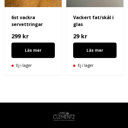
6st vackra
Vackert fat/skål i
servettringar
glas
299 kr
29 kr
Läs mer
Läs mer
Ej i lager
Ej i lager