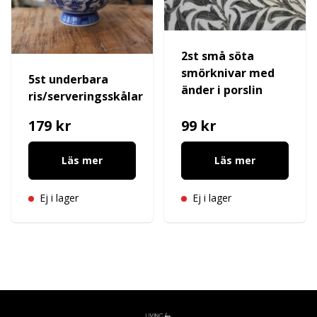
2st små söta
smörknivar med
5st underbara
änder i porslin
ris/serveringsskålar
179 kr
99 kr
Läs mer
Läs mer
Ej i lager
Ej i lager