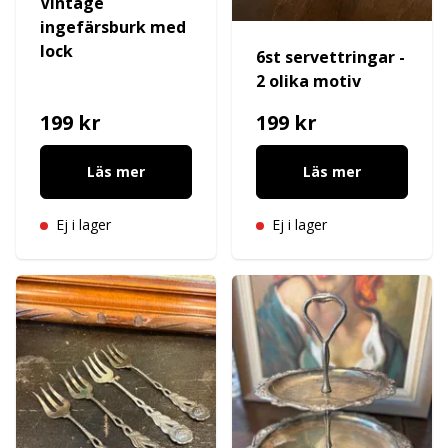
Vintage
ingefärsburk med
lock
6st servettringar -
2 olika motiv
199 kr
199 kr
Läs mer
Läs mer
Ej i lager
Ej i lager