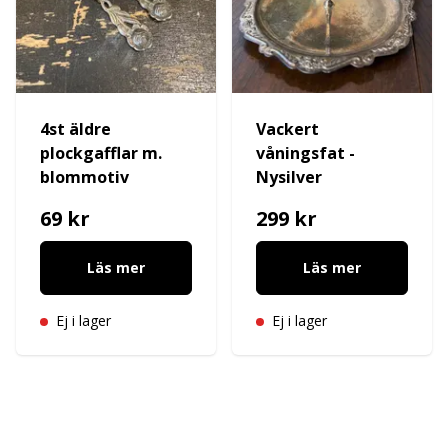
4st äldre
Vackert
plockgafflar m.
våningsfat -
blommotiv
Nysilver
69 kr
299 kr
Läs mer
Läs mer
Ej i lager
Ej i lager