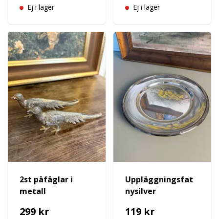
Ej i lager
Ej i lager
2st påfåglar i
Uppläggningsfat
metall
nysilver
299 kr
119 kr