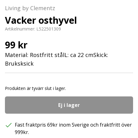
Living by Clementz
Vacker osthyvel
Artikelnummer:
L522501309
99 kr
Material: Rostfritt stålL: ca 22 cmSkick:
Bruksksick
Produkten är tyvärr slut i lager.
Ej i lager
Fast fraktpris 69kr inom Sverige och fraktfritt över
999kr.