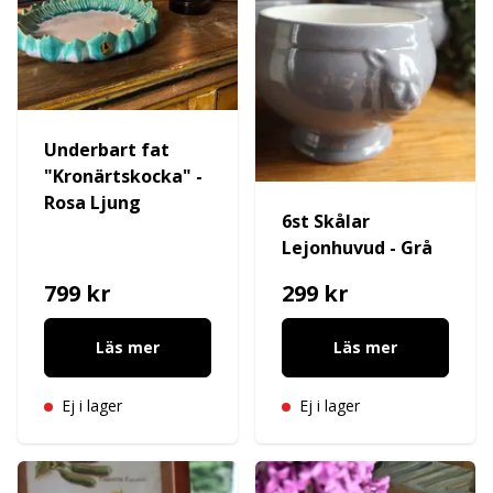
Underbart fat
"Kronärtskocka" -
Rosa Ljung
6st Skålar
Lejonhuvud - Grå
799 kr
299 kr
Läs mer
Läs mer
Ej i lager
Ej i lager