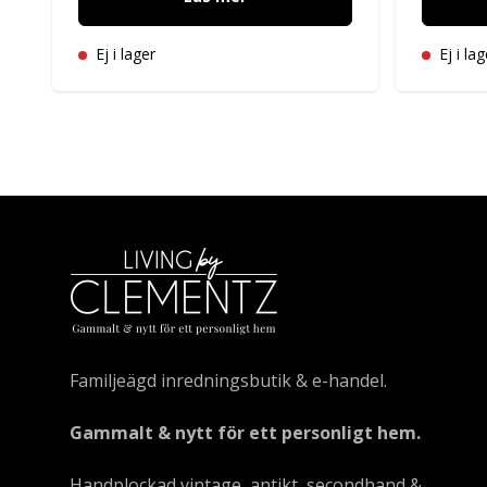
Ej i lager
Ej i lag
Familjeägd inredningsbutik & e-handel.
Gammalt & nytt för ett personligt hem.
Handplockad vintage, antikt, secondhand &