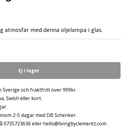
g atmosfär med denna oljelampa i glas.
Ej i lager
 Sverige och fraktfritt över 999kr.
, Swish eller kort.
gar.
s inom 2-5 dagar med DB Schenker.
å 0735723636 eller
hello@livingbyclementz.com