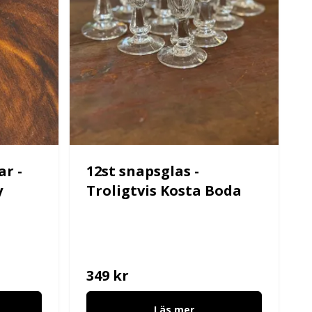
ar -
12st snapsglas -
y
Troligtvis Kosta Boda
349 kr
Läs mer