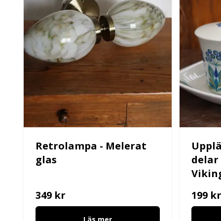
Retrolampa - Melerat
Upplä
glas
delar 
Vikin
349 kr
199 k
Läs mer