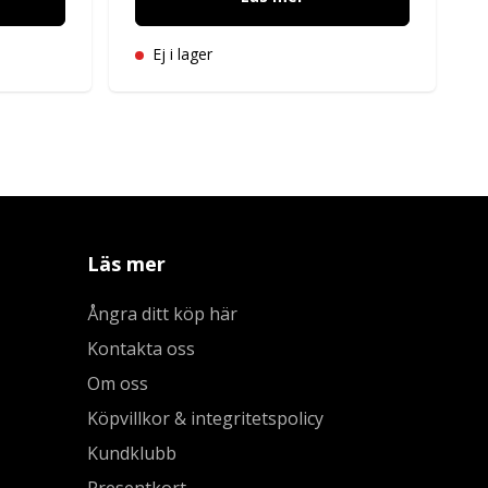
Ej i lager
Läs mer
Ångra ditt köp här
Kontakta oss
Om oss
Köpvillkor & integritetspolicy
Kundklubb
Presentkort