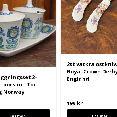
2st vackra ostkniv
Royal Crown Derb
ggningsset 3-
England
i porslin - Tor
g Norway
r
199 kr
Läs mer
Läs mer