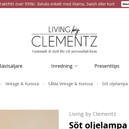
raktfritt över 999kr. Betala enkelt med Klarna, Swish eller kort.
Bästsäljare
Inredning
Presenttips
Vintage & Kuriosa
Sålda Vintage & Kuriosa
Söt oljelampa 
Living by Clementz
Söt oljelampa 