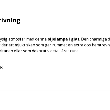
rivning
mysig atmosfär med denna
oljelampa i glas
. Den charmiga 
ider ett mjukt sken som ger rummet en extra dos hemtrevna
altanen eller som dekorativ detalj året runt.
ck