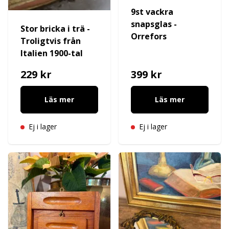
9st vackra
snapsglas -
Stor bricka i trä -
Orrefors
Troligtvis från
Italien 1900-tal
229 kr
399 kr
Läs mer
Läs mer
Ej i lager
Ej i lager