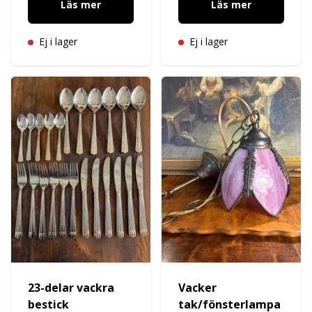
Läs mer
Läs mer
Ej i lager
Ej i lager
23-delar vackra
Vacker
bestick
tak/fönsterlampa