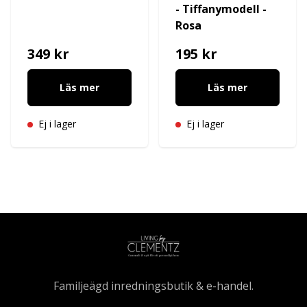
- Tiffanymodell -
Rosa
349 kr
195 kr
Läs mer
Läs mer
Ej i lager
Ej i lager
Familjeägd inredningsbutik & e-handel.