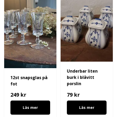
Underbar liten
burk i blåvitt
12st snapsglas på
porslin
fot
249 kr
79 kr
Läs mer
Läs mer