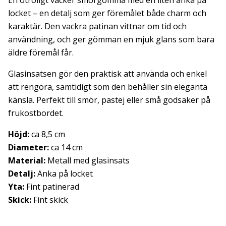
En otroligt vacker smörgömma med en liten anka på
locket – en detalj som ger föremålet både charm och
karaktär. Den vackra patinan vittnar om tid och
användning, och ger gömman en mjuk glans som bara
äldre föremål får.
Glasinsatsen gör den praktisk att använda och enkel
att rengöra, samtidigt som den behåller sin eleganta
känsla. Perfekt till smör, pastej eller små godsaker på
frukostbordet.
Höjd:
ca 8,5 cm
Diameter:
ca 14 cm
Material:
Metall med glasinsats
Detalj:
Anka på locket
Yta:
Fint patinerad
Skick:
Fint skick