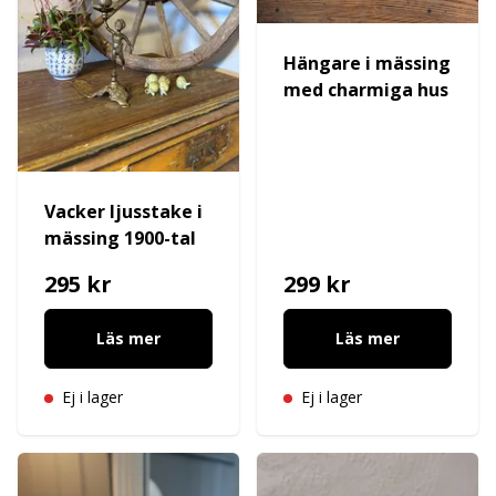
Hängare i mässing
med charmiga hus
Vacker ljusstake i
mässing 1900-tal
295 kr
299 kr
Läs mer
Läs mer
Ej i lager
Ej i lager