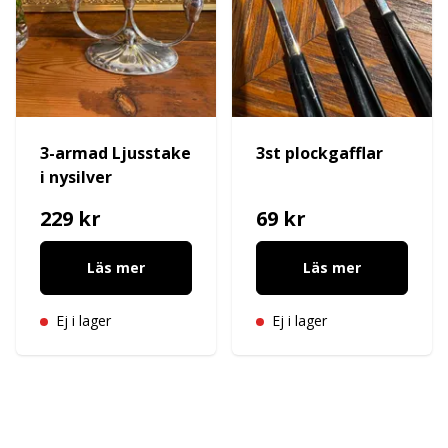
3-armad Ljusstake
3st plockgafflar
i nysilver
229 kr
69 kr
Läs mer
Läs mer
Ej i lager
Ej i lager