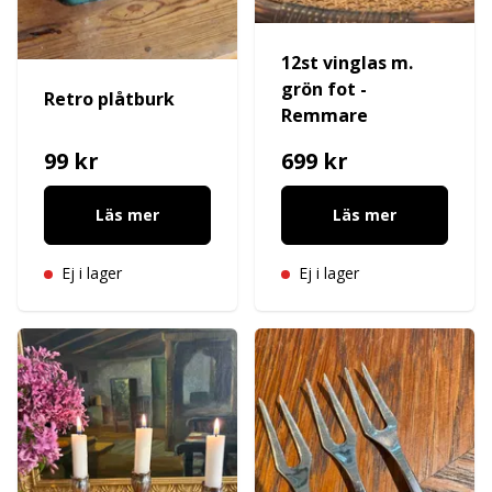
12st vinglas m.
grön fot -
Retro plåtburk
Remmare
99 kr
699 kr
Läs mer
Läs mer
Ej i lager
Ej i lager