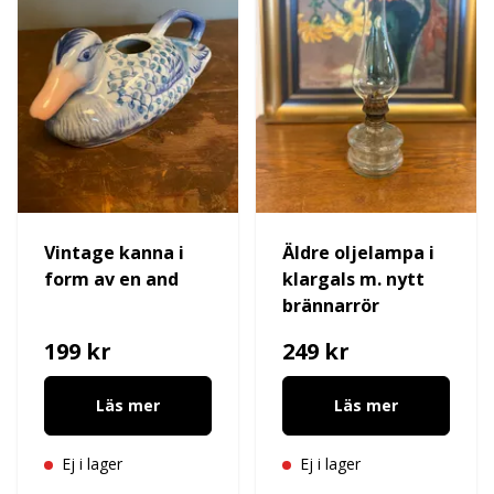
Vintage kanna i
Äldre oljelampa i
form av en and
klargals m. nytt
brännarrör
199 kr
249 kr
Läs mer
Läs mer
Ej i lager
Ej i lager