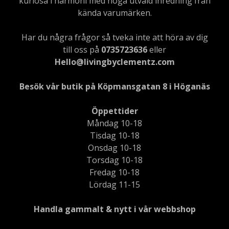
kuriosa i harmoni med noga utvald inredning från
kända varumärken.
Har du några frågor så tveka inte att höra av dig
till oss på
0735723636
eller
Hello@livingbyclementz.com
Besök vår butik på Köpmansgatan 8 i Höganäs
Öppettider
Måndag 10-18
Tisdag 10-18
Onsdag 10-18
Torsdag 10-18
Fredag 10-18
Lördag 11-15
Handla gammalt & nytt i vår webbshop