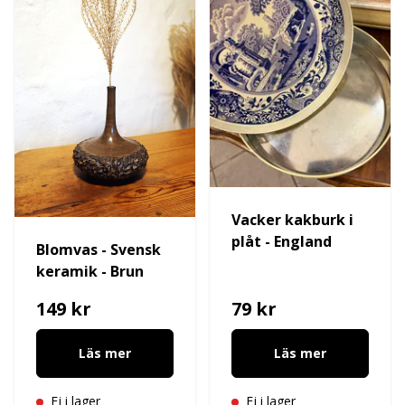
Vacker kakburk i
plåt - England
Blomvas - Svensk
keramik - Brun
149 kr
79 kr
Läs mer
Läs mer
Ej i lager
Ej i lager