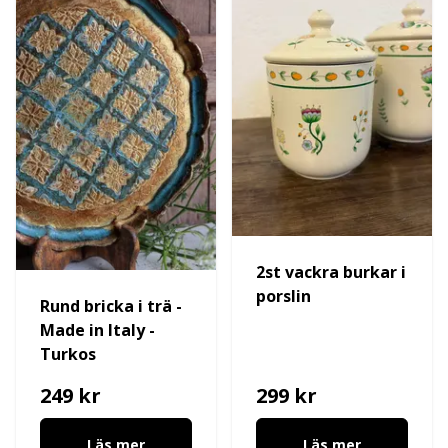
2st vackra burkar i
porslin
Rund bricka i trä -
Made in Italy -
Turkos
249 kr
299 kr
Läs mer
Läs mer