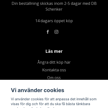
Din beställning skickas inom 2-5 dagar med DB
Schenker
14 dagars öppet köp
Läs mer
Ångra ditt köp här
Kontakta oss
Om oss
Köpvillkor & integritetspolicy
Vi använder cookies
Kundklubb
Vi använder cookies för att anpassa det innehåll som
Presentkort
visas för dig och för att du ska få bästa tänkbara