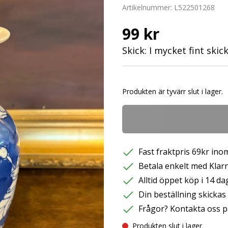
Artikelnummer:
L522501268
99 kr
Skick: I mycket fint skic
Produkten är tyvärr slut i lager.
Fast fraktpris 69kr inom
Betala enkelt med Klarna
Alltid öppet köp i 14 da
Din beställning skicka
Frågor? Kontakta oss p
Produkten slut i lager