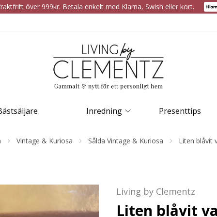
raktfritt över 999kr. Betala enkelt med Klarna, Swish eller kort.
Bästsäljare
Inredning
Presenttips
m
Vintage & Kuriosa
Sålda Vintage & Kuriosa
Liten blåvit 
Living by Clementz
Liten blåvit v