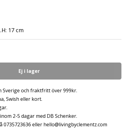
k.H: 17 cm
Ej i lager
 Sverige och fraktfritt över 999kr.
, Swish eller kort.
gar.
s inom 2-5 dagar med DB Schenker.
å 0735723636 eller
hello@livingbyclementz.com