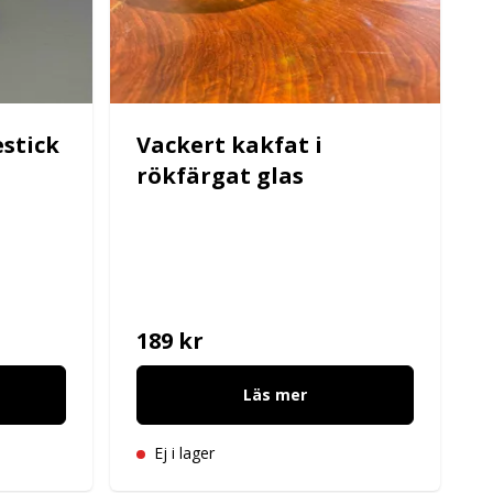
estick
Vackert kakfat i
rökfärgat glas
189 kr
Läs mer
Ej i lager