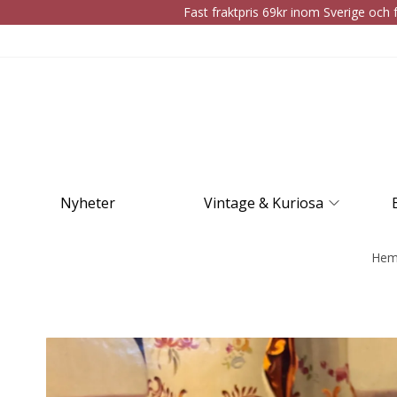
Fast fraktpris 69kr inom Sverige och f
Nyheter
Vintage & Kuriosa
He