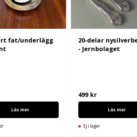
rt fat/underlägg
20-delar nysilverb
nt
- Jernbolaget
499 kr
Läs mer
Läs mer
er
Ej i lager