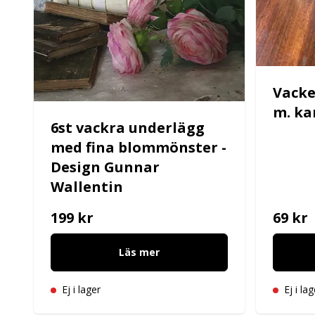
Vacke
m. ka
6st vackra underlägg
med fina blommönster -
Design Gunnar
Wallentin
199 kr
69 kr
Läs mer
Ej i lager
Ej i lag