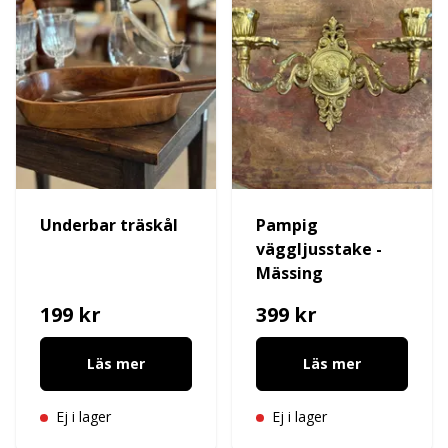
Underbar träskål
Pampig
väggljusstake -
Mässing
199 kr
399 kr
Läs mer
Läs mer
Ej i lager
Ej i lager