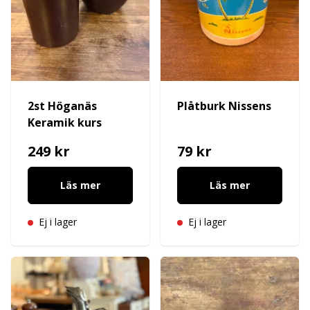
2st Höganäs
Plåtburk Nissens
Keramik kurs
249 kr
79 kr
Läs mer
Läs mer
Ej i lager
Ej i lager