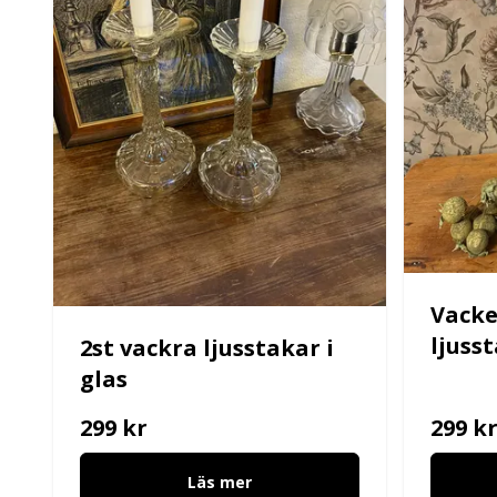
Vacke
ljuss
2st vackra ljusstakar i
glas
299 kr
299 k
Läs mer