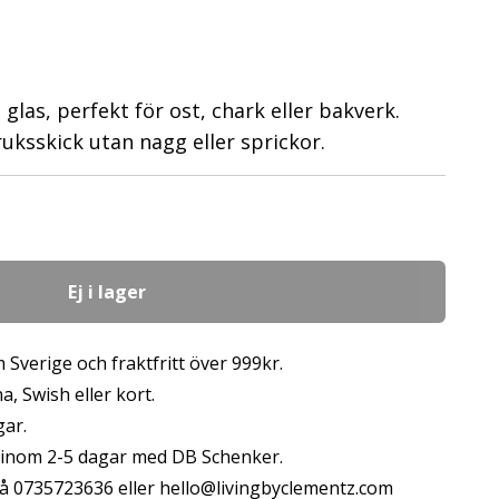
 glas, perfekt för ost, chark eller bakverk.
bruksskick utan nagg eller sprickor.
Ej i lager
 Sverige och fraktfritt över 999kr.
, Swish eller kort.
gar.
s inom 2-5 dagar med DB Schenker.
å 0735723636 eller
hello@livingbyclementz.com