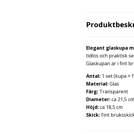
Produktbesk
Elegant glaskupa m
tidlös och praktisk 
Glaskupan är i fint b
Antal:
1 set (kupa + f
Material:
Glas
Färg:
Transparent
Diameter:
ca 21,5 c
Höjd:
ca 18,5 cm
Skick:
Fint bruksskick