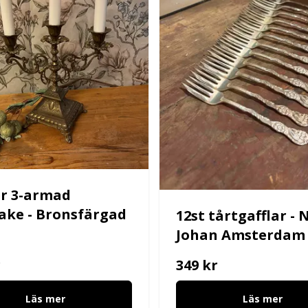
r 3-armad
take - Bronsfärgad
12st tårtgafflar - N
Johan Amsterdam
r
349 kr
Läs mer
Läs mer