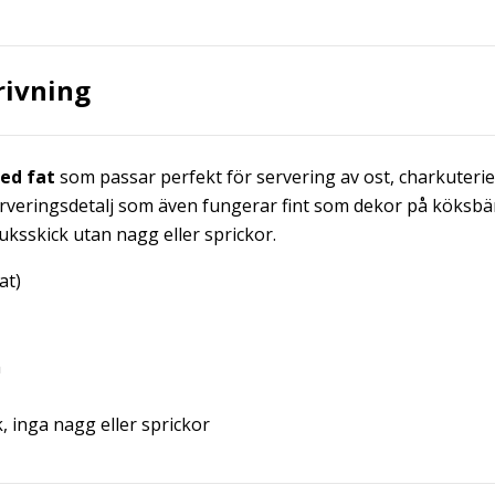
rivning
ed fat
som passar perfekt för servering av ost, charkuterier
serveringsdetalj som även fungerar fint som dekor på köksbä
ruksskick utan nagg eller sprickor.
at)
m
, inga nagg eller sprickor