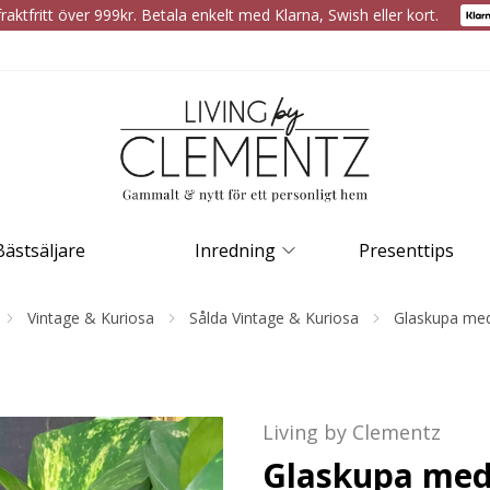
raktfritt över 999kr. Betala enkelt med Klarna, Swish eller kort.
Bästsäljare
Inredning
Presenttips
Vintage & Kuriosa
Sålda Vintage & Kuriosa
Glaskupa med
Living by Clementz
Glaskupa med