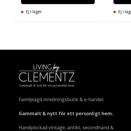
Ej i lager
Ej i lag
Familjeägd inredningsbutik & e-handel.
Gammalt & nytt för ett personligt hem.
Handplockad vintage, antikt, secondhand &