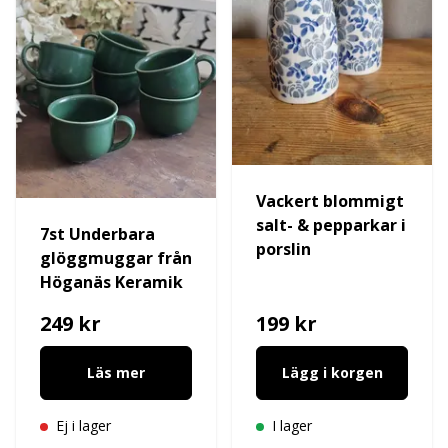
Vackert blommigt
salt- & pepparkar i
7st Underbara
porslin
glöggmuggar från
Höganäs Keramik
249 kr
199 kr
Läs mer
Lägg i korgen
Ej i lager
I lager