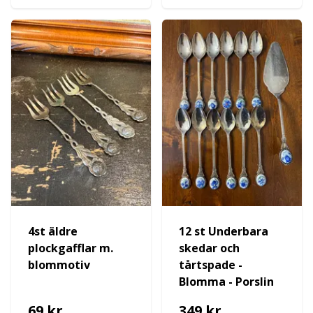
4st äldre
12 st Underbara
plockgafflar m.
skedar och
blommotiv
tårtspade -
Blomma - Porslin
69 kr
349 kr