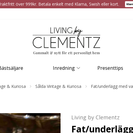
raktfritt över 999kr. Betala enkelt med Klarna, Swish eller kort.
Bästsäljare
Inredning
Presenttips
age & Kuriosa
Sålda Vintage & Kuriosa
Fat/underlägg med vac
Living by Clementz
Fat/underlägg