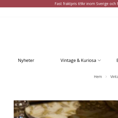
Fast fraktpris 69kr inom Sverige och f
Nyheter
Vintage & Kuriosa
Hem
Vint