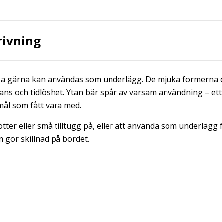
rivning
lika gärna kan användas som underlägg. De mjuka formerna o
ans och tidlöshet. Ytan bär spår av varsam användning – ett
mål som fått vara med.
ötter eller små tilltugg på, eller att använda som underlägg f
m gör skillnad på bordet.
m