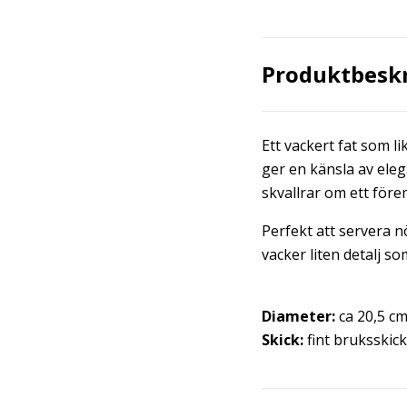
Produktbesk
Ett vackert fat som 
ger en känsla av eleg
skvallrar om ett före
Perfekt att servera n
vacker liten detalj so
Diameter:
ca 20,5 c
Skick:
fint bruksskick