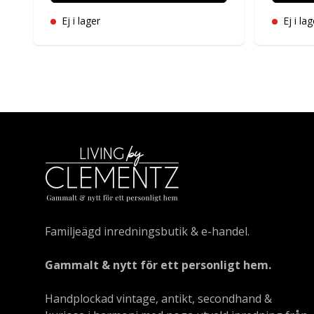
Ej i lager
Ej i lag
Familjeägd inredningsbutik & e-handel.
Gammalt & nytt för ett personligt hem.
Handplockad vintage, antikt, secondhand &