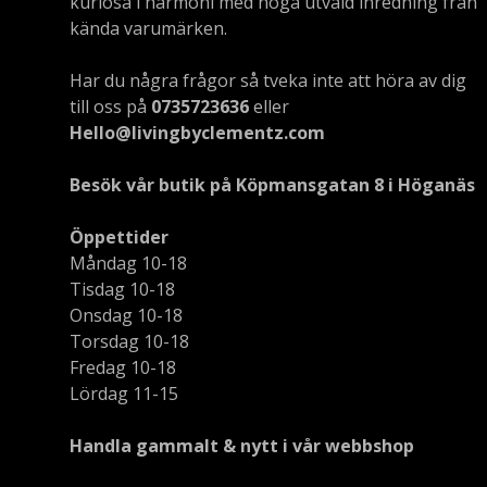
kuriosa i harmoni med noga utvald inredning från
kända varumärken.
Har du några frågor så tveka inte att höra av dig
till oss på
0735723636
eller
Hello@livingbyclementz.com
Besök vår butik på Köpmansgatan 8 i Höganäs
Öppettider
Måndag 10-18
Tisdag 10-18
Onsdag 10-18
Torsdag 10-18
Fredag 10-18
Lördag 11-15
Handla gammalt & nytt i vår webbshop