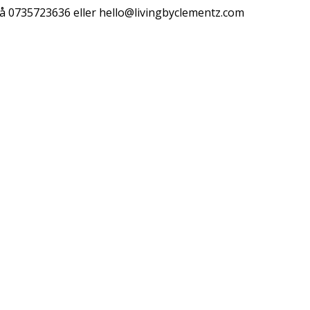
å 0735723636 eller
hello@livingbyclementz.com