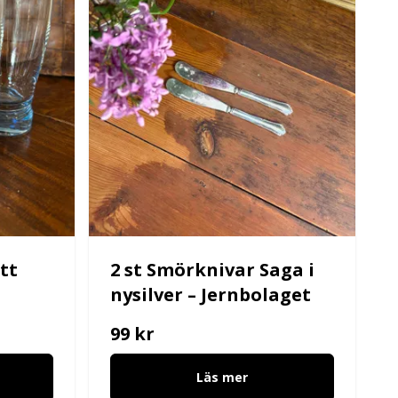
ått
2 st Smörknivar Saga i
nysilver – Jernbolaget
99 kr
Läs mer