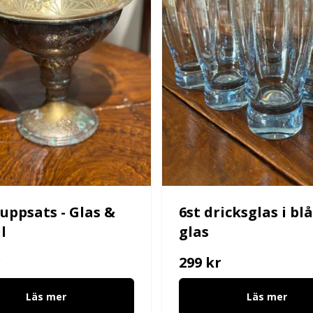
uppsats - Glas &
6st dricksglas i bl
l
glas
r
299 kr
Läs mer
Läs mer