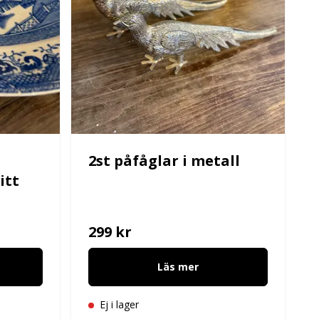
2st påfåglar i metall
itt
299 kr
Läs mer
Ej i lager