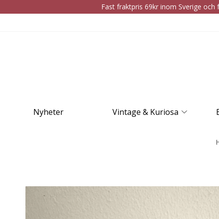
Fast fraktpris 69kr inom Sverige och f
Nyheter
Vintage & Kuriosa