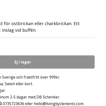
 för ostbrickan eller charkbrickan. Ett
 inslag vid buffén.
Ej i lager
 Sverige och fraktfritt över 999kr.
, Swish eller kort.
gar.
s inom 2-5 dagar med DB Schenker.
å 0735723636 eller
hello@livingbyclementz.com