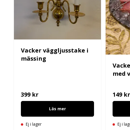
Vacker väggljusstake i
mässing
Vacker
med v
399 kr
149 k
Läs mer
Ej i lager
Ej i lag