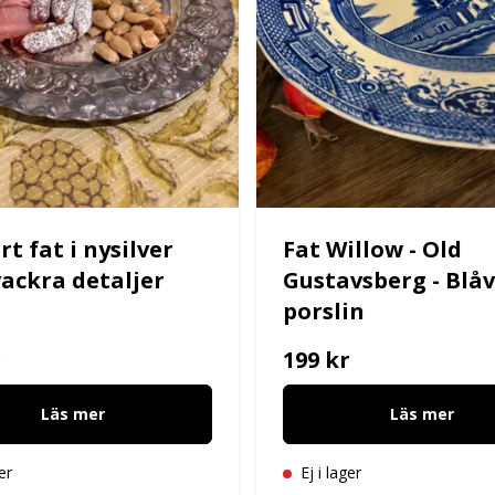
t fat i nysilver
Fat Willow - Old
ackra detaljer
Gustavsberg - Blåv
porslin
r
199 kr
Läs mer
Läs mer
er
Ej i lager