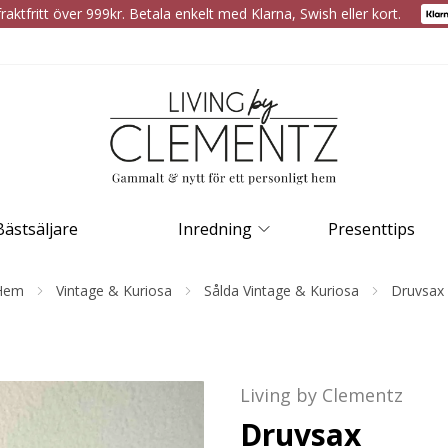
raktfritt över 999kr. Betala enkelt med Klarna, Swish eller kort.
Bästsäljare
Inredning
Presenttips
Hem
Vintage & Kuriosa
Sålda Vintage & Kuriosa
Druvsax
Living by Clementz
Druvsax