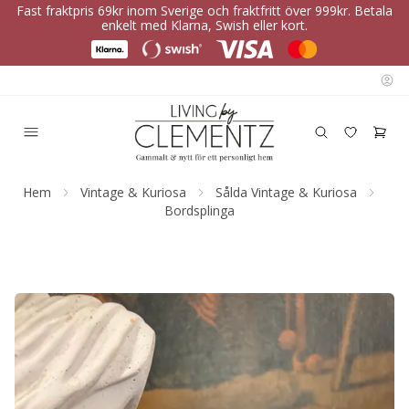
Fast fraktpris 69kr inom Sverige och fraktfritt över 999kr. Betala
enkelt med Klarna, Swish eller kort.
Hem
Vintage & Kuriosa
Sålda Vintage & Kuriosa
Bordsplinga