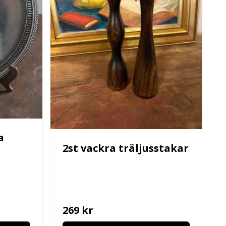
a
2st vackra träljusstakar
269 kr