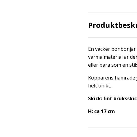
Produktbesk
En vacker bonbonjär 
varma material är de
eller bara som en sti
Kopparens hamrade yt
helt unikt.
Skick: fint bruksski
H: ca 17 cm