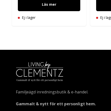
Läs mer
Ej i lager
Ej i lag
Familjeägd inredningsbutik & e-handel.
Gammalt & nytt för ett personligt hem.