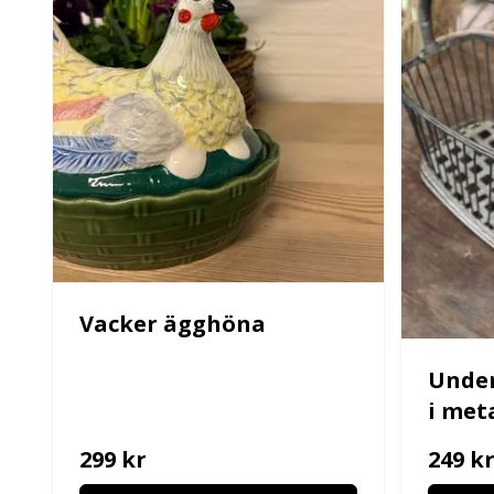
Vacker ägghöna
Under
i met
299 kr
249 k