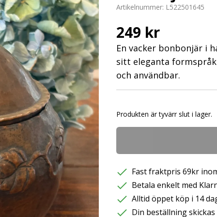
Artikelnummer:
L522501645
249 kr
En vacker bonbonjär i 
sitt eleganta formspråk
och användbar.
Produkten är tyvärr slut i lager.
Fast fraktpris 69kr inom
Betala enkelt med Klarna
Alltid öppet köp i 14 da
Din beställning skicka