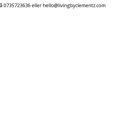
å 0735723636 eller
hello@livingbyclementz.com