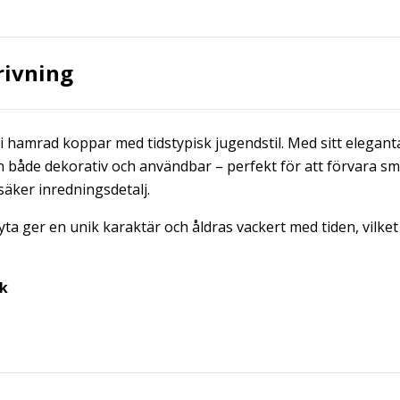
rivning
i hamrad koppar med tidstypisk jugendstil. Med sitt elegan
n både dekorativ och användbar – perfekt för att förvara s
lsäker inredningsdetalj.
a ger en unik karaktär och åldras vackert med tiden, vilket
ck