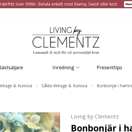
raktfritt över 999kr. Betala enkelt med Klarna, Swish eller kort.
Bästsäljare
Inredning
Presenttips
intage & Kuriosa
Sålda Vintage & Kuriosa
Bonbonjär i hamr
Living by Clementz
Bonbonjär i 