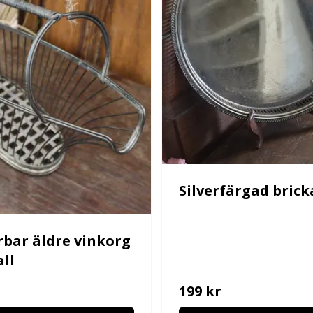
Silverfärgad brick
bar äldre vinkorg
all
r
199 kr