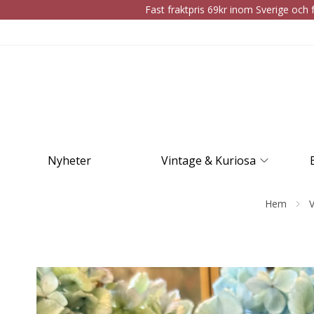
Fast fraktpris 69kr inom Sverige och f
Nyheter
Vintage & Kuriosa
Hem
V