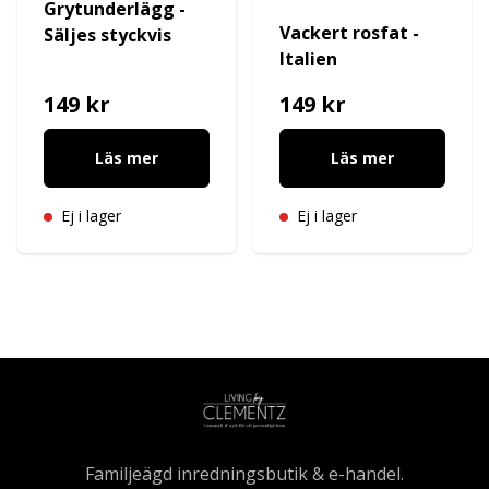
Grytunderlägg -
Vackert rosfat -
Säljes styckvis
Italien
149 kr
149 kr
Läs mer
Läs mer
Ej i lager
Ej i lager
Familjeägd inredningsbutik & e-handel.