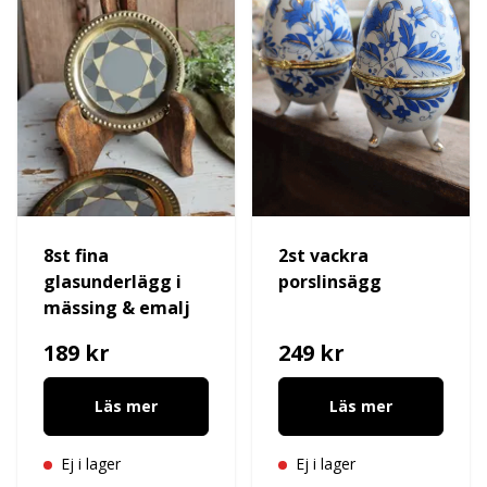
8st fina
2st vackra
glasunderlägg i
porslinsägg
mässing & emalj
189 kr
249 kr
Läs mer
Läs mer
Ej i lager
Ej i lager