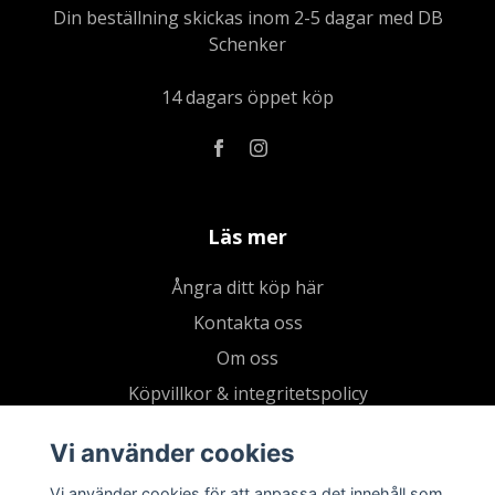
Din beställning skickas inom 2-5 dagar med DB
Schenker
14 dagars öppet köp
Läs mer
Ångra ditt köp här
Kontakta oss
Om oss
Köpvillkor & integritetspolicy
Kundklubb
Vi använder cookies
Presentkort
Vi använder cookies för att anpassa det innehåll som