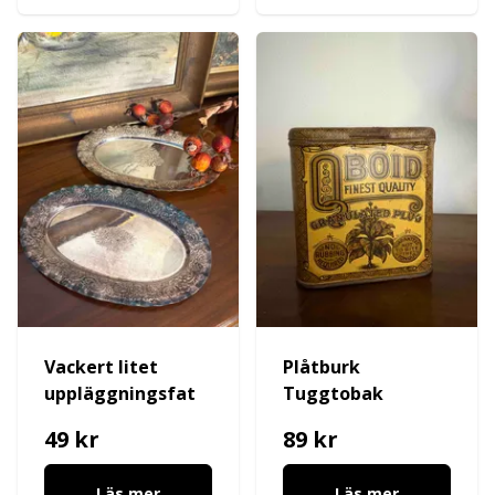
Vackert litet
Plåtburk
uppläggningsfat
Tuggtobak
49 kr
89 kr
Läs mer
Läs mer