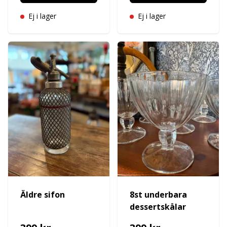
Ej i lager
Ej i lager
Äldre sifon
8st underbara
dessertskålar