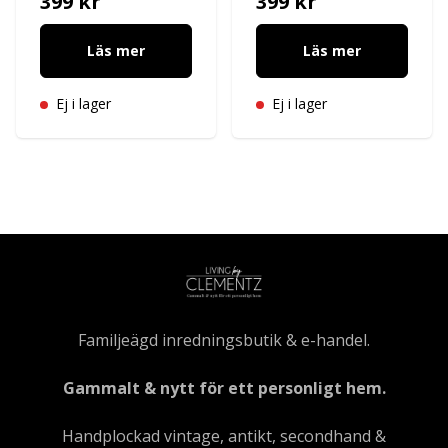
399 kr
399 kr
Läs mer
Läs mer
Ej i lager
Ej i lager
Familjeägd inredningsbutik & e-handel.
Gammalt & nytt för ett personligt hem.
Handplockad vintage, antikt, secondhand &