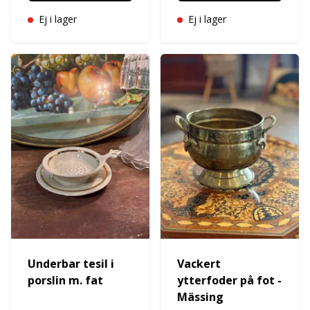
Ej i lager
Ej i lager
Underbar tesil i
Vackert
porslin m. fat
ytterfoder på fot -
Mässing