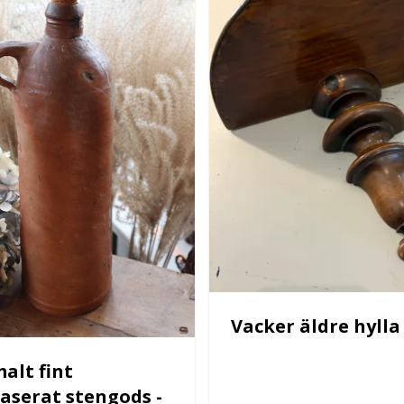
Vacker äldre hylla 
lt fint
laserat stengods -