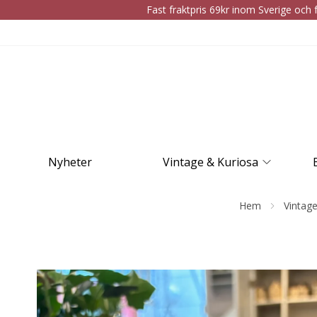
Fast fraktpris 69kr inom Sverige och f
Nyheter
Vintage & Kuriosa
Hem
Vintag