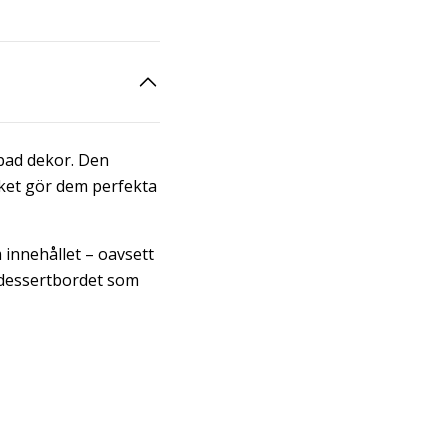
ipad dekor. Den
lket gör dem perfekta
m innehållet – oavsett
å dessertbordet som