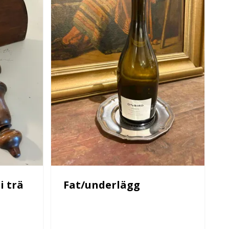
i trä
Fat/underlägg