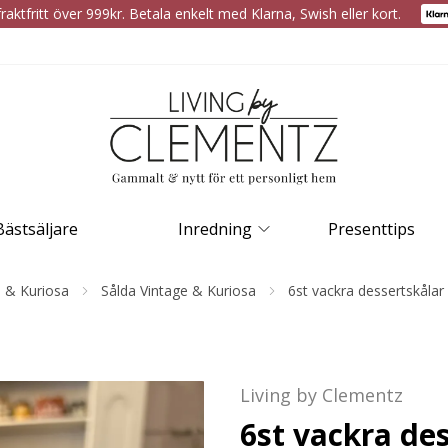
raktfritt över 999kr. Betala enkelt med Klarna, Swish eller kort.
Bästsäljare
Inredning
Presenttips
e & Kuriosa
Sålda Vintage & Kuriosa
6st vackra dessertskålar
Living by Clementz
6st vackra de