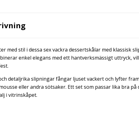
rivning
ter med stil i dessa sex vackra dessertskålar med klassisk sl
binerar enkel elegans med ett hantverksmässigt uttryck, vi
est.
ch detaljrika slipningar fångar ljuset vackert och lyfter fra
 mousse eller andra sötsaker. Ett set som passar lika bra p
j i vitrinskåpet.