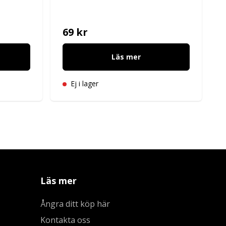
69 kr
Läs mer
Ej i lager
Läs mer
Ångra ditt köp här
Kontakta oss