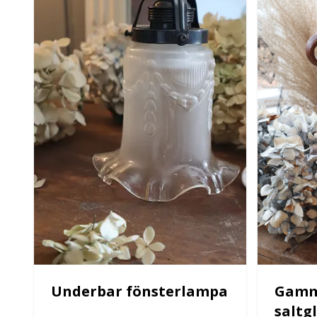
Underbar fönsterlampa
Gamma
saltg