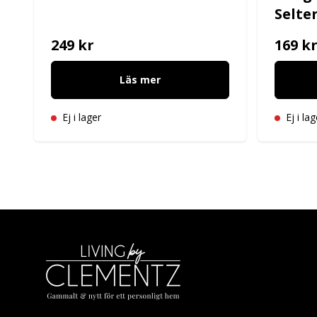
Selte
249 kr
169 k
Läs mer
Ej i lager
Ej i lag