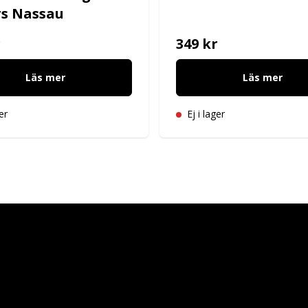
rs Nassau
r
349 kr
Läs mer
Läs mer
er
Ej i lager