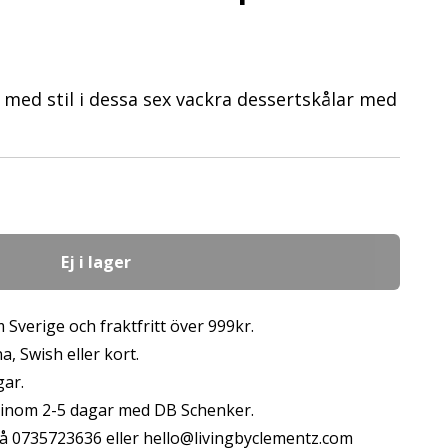
 med stil i dessa sex vackra dessertskålar med
Ej i lager
 Sverige och fraktfritt över 999kr.
, Swish eller kort.
gar.
s inom 2-5 dagar med DB Schenker.
å 0735723636 eller
hello@livingbyclementz.com