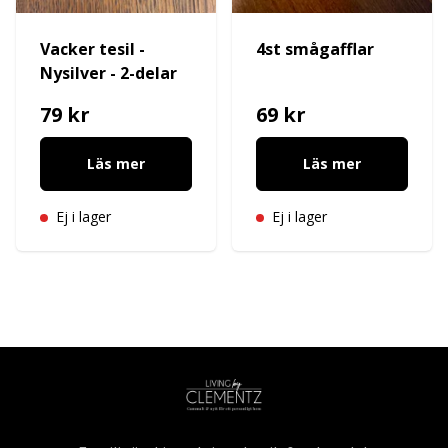
Vacker tesil -
4st smågafflar
Nysilver - 2-delar
79 kr
69 kr
Läs mer
Läs mer
Ej i lager
Ej i lager