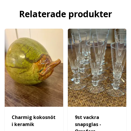
Relaterade produkter
Charmig kokosnöt
9st vackra
i keramik
snapsglas -