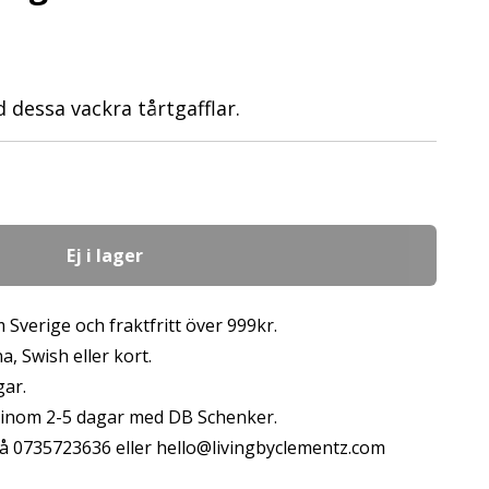
 dessa vackra tårtgafflar.
Ej i lager
 Sverige och fraktfritt över 999kr.
, Swish eller kort.
gar.
s inom 2-5 dagar med DB Schenker.
å 0735723636 eller
hello@livingbyclementz.com