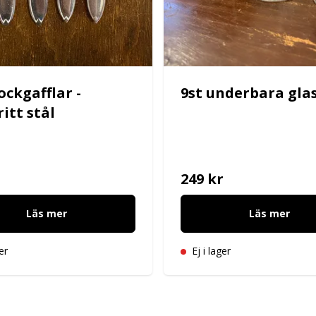
ockgafflar -
9st underbara gla
itt stål
249 kr
Läs mer
Läs mer
er
Ej i lager