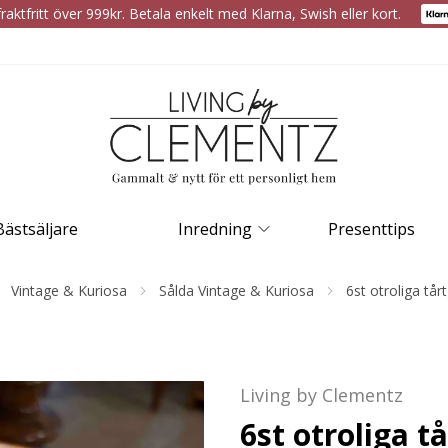
raktfritt över 999kr. Betala enkelt med Klarna, Swish eller kort.
Bästsäljare
Inredning
Presenttips
Vintage & Kuriosa
Sålda Vintage & Kuriosa
6st otroliga tårt
Living by Clementz
6st otroliga t