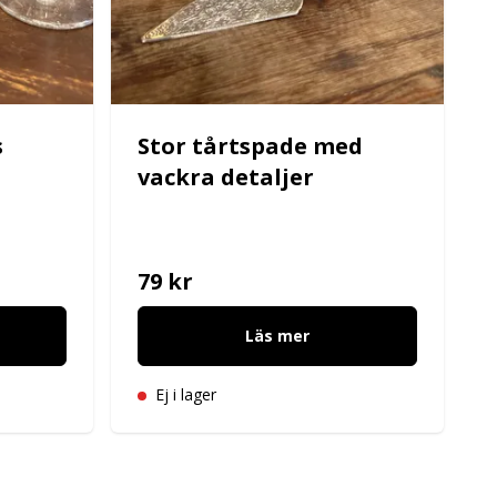
s
Stor tårtspade med
vackra detaljer
79 kr
Läs mer
Ej i lager