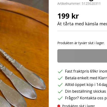
Artikelnummer:
5125020311
199 kr
Ät tårta med känsla med
Produkten är tyvärr slut i lager.
Fast fraktpris 69kr inom
Betala enkelt med Klarna
Alltid öppet köp i 14 da
Din beställning skicka
Frågor? Kontakta oss p
Produkten slut i lager