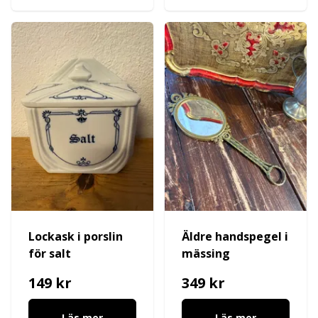
Lockask i porslin
Äldre handspegel i
för salt
mässing
149 kr
349 kr
Läs mer
Läs mer