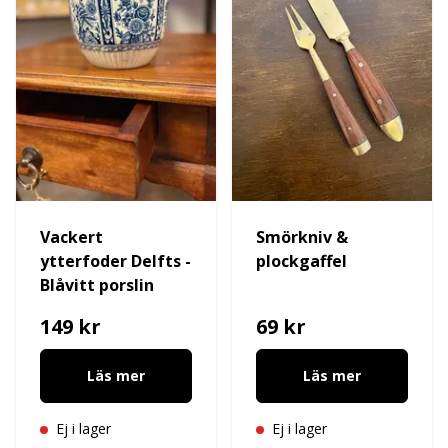
Vackert
Smörkniv &
ytterfoder Delfts -
plockgaffel
Blåvitt porslin
149 kr
69 kr
Läs mer
Läs mer
Ej i lager
Ej i lager