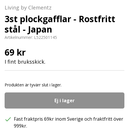
Living by Clementz
3st plockgafflar - Rostfritt
stål - Japan
Artikelnummer:
L522501145
69 kr
I fint bruksskick.
Produkten är tyvärr slut i lager.
Ej i lager
Fast fraktpris 69kr inom Sverige och fraktfritt över
999kr.