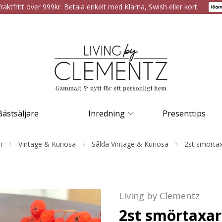
raktfritt över 999kr. Betala enkelt med Klarna, Swish eller kort.
Bästsäljare
Inredning
Presenttips
m
Vintage & Kuriosa
Sålda Vintage & Kuriosa
2st smörta
Living by Clementz
2st smörtaxar