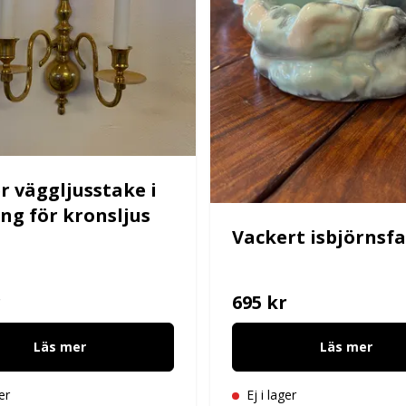
r väggljusstake i
ng för kronsljus
Vackert isbjörnsfa
r
695 kr
Läs mer
Läs mer
er
Ej i lager