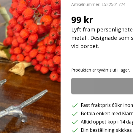
Artikelnummer:
L522501724
99 kr
Lyft fram personlighete
metall. Designade som s
vid bordet.
Produkten är tyvärr slut i lager.
Fast fraktpris 69kr inom
Betala enkelt med Klarna
Alltid öppet köp i 14 da
Din beställning skicka