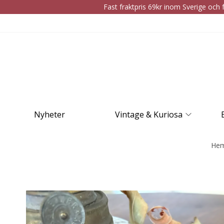
Fast fraktpris 69kr inom Sverige och f
Nyheter
Vintage & Kuriosa
He