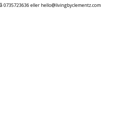
å 0735723636 eller
hello@livingbyclementz.com