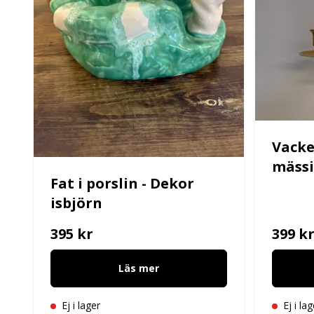
Vacke
mässi
Fat i porslin - Dekor
isbjörn
395 kr
399 k
Läs mer
Ej i lager
Ej i lag