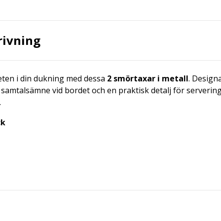
rivning
eten i din dukning med dessa
2 smörtaxar i metall
. Design
gt samtalsämne vid bordet och en praktisk detalj för serveri
.
ck