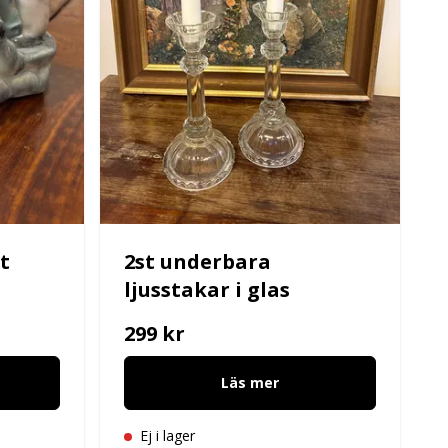
t
2st underbara
ljusstakar i glas
299 kr
Läs mer
Ej i lager