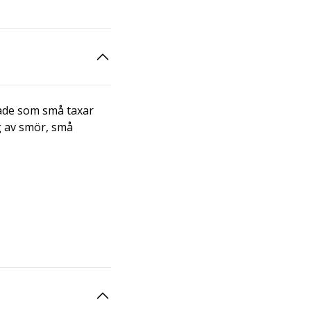
ade som små taxar
ng av smör, små