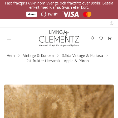
Fast fraktpris 69kr inom Sverige och fraktfritt över 999kr. Betala
enkelt med Klarna, Swish eller kort.
Hem
Vintage & Kuriosa
Sålda Vintage & Kuriosa
2st frukter i keramik - Äpple & Päron