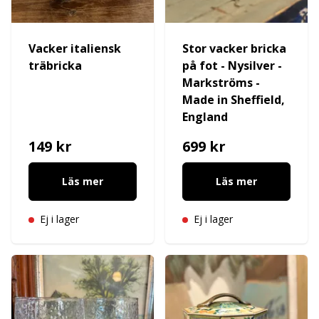
Vacker italiensk
Stor vacker bricka
träbricka
på fot - Nysilver -
Markströms -
Made in Sheffield,
England
149 kr
699 kr
Läs mer
Läs mer
Ej i lager
Ej i lager