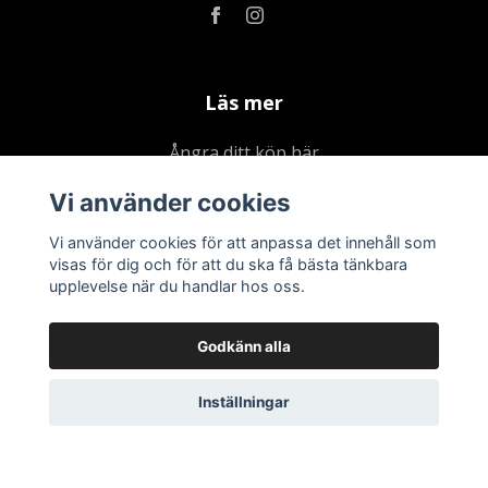
Läs mer
Ångra ditt köp här
Kontakta oss
Vi använder cookies
Om oss
Vi använder cookies för att anpassa det innehåll som
Köpvillkor & integritetspolicy
visas för dig och för att du ska få bästa tänkbara
upplevelse när du handlar hos oss.
Kundklubb
Presentkort
Godkänn alla
Inställningar