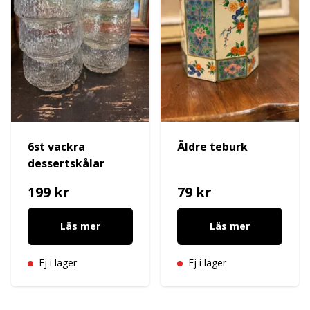
6st vackra
Äldre teburk
dessertskålar
199 kr
79 kr
Läs mer
Läs mer
Ej i lager
Ej i lager