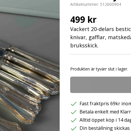
Artikelnummer:
512600904
499 kr
Vackert 20-delars bestic
knivar, gafflar, matsked
bruksskick.
Produkten är tyvärr slut i lager.
Fast fraktpris 69kr inom
Betala enkelt med Klarna
Alltid öppet köp i 14 da
Din beställning skicka