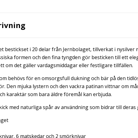
rivning
t bestickset i 20 delar från Jernbolaget, tillverkat i nysilver
assiska formen och den fina tyngden gör besticken till ett ele
t om det gäller vardagsmiddagar eller festligare tillfällen.
 som behövs för en omsorgsfull dukning och bär på den tidlö
för. Den mjuka lystern och den vackra patinan vittnar om må
ch karaktär som bara äldre föremål kan erbjuda.
kick med naturliga spår av användning som bidrar till deras
aget
 knivar, 6 matskedar och 2 smörknivar