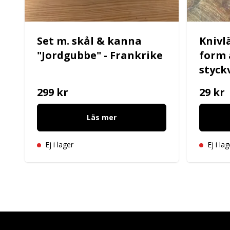
Set m. skål & kanna
Knivlä
"Jordgubbe" - Frankrike
form a
styck
299 kr
29 kr
Läs mer
Ej i lager
Ej i lag