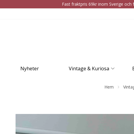
Fast fraktpris 69kr inom Sverige och f
Nyheter
Vintage & Kuriosa
Hem
Vinta