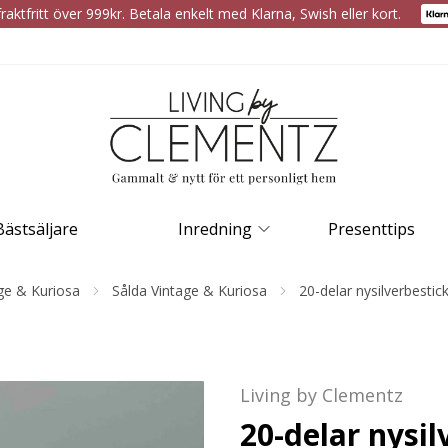
raktfritt över 999kr. Betala enkelt med Klarna, Swish eller kort.
Bästsäljare
Inredning
Presenttips
ge & Kuriosa
Sålda Vintage & Kuriosa
20-delar nysilverbestic
Living by Clementz
20-delar nysil