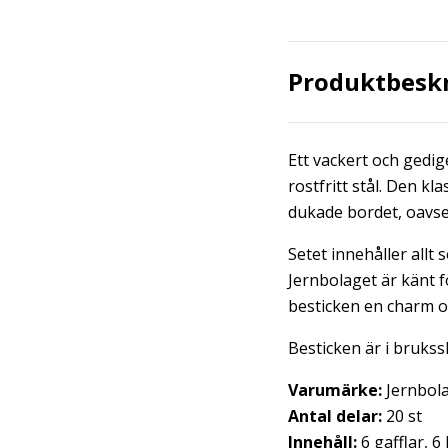
Produktbesk
Ett vackert och gedige
rostfritt stål. Den kl
dukade bordet, oavset
Setet innehåller allt
Jernbolaget är känt 
besticken en charm o
Besticken är i brukss
Varumärke:
Jernbol
Antal delar:
20 st
Innehåll:
6 gafflar, 6