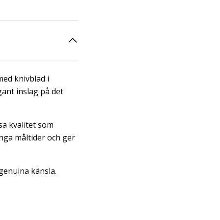
 med knivblad i
gant inslag på det
sa kvalitet som
nga måltider och ger
 genuina känsla.