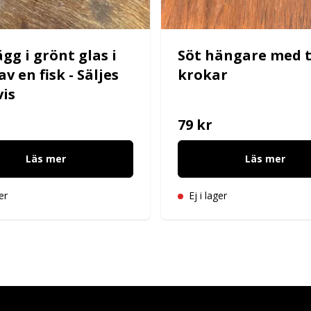
gg i grönt glas i
Söt hängare med 
v en fisk - Säljes
krokar
vis
79 kr
Läs mer
Läs mer
er
Ej i lager