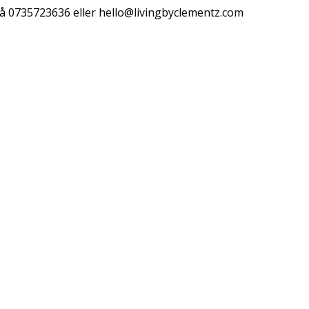
å 0735723636 eller
hello@livingbyclementz.com