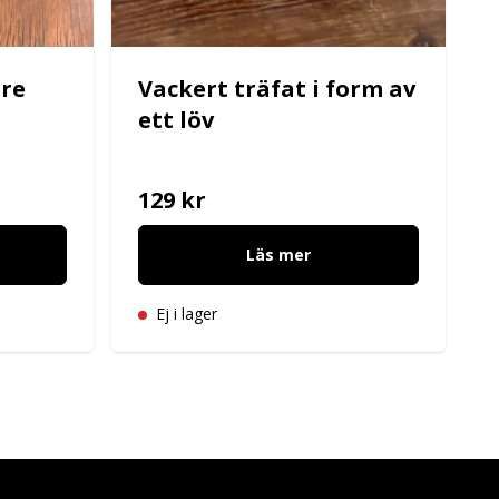
tre
Vackert träfat i form av
ett löv
129 kr
Läs mer
Ej i lager