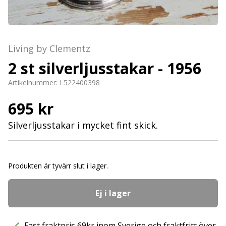
Living by Clementz
2 st silverljusstakar - 1956
Artikelnummer:
L522400398
695 kr
Silverljusstakar i mycket fint skick.
Produkten är tyvärr slut i lager.
Ej i lager
Fast fraktpris 69kr inom Sverige och fraktfritt över