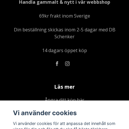
Handla gammalt & nytt i vår webbshop
69kr frakt inom Sverige
Din beställning skickas inom 2-5 dagar med DB
Schenker
14 dagars öppet köp
Läs mer
Ångra ditt köp här
Kontakta oss
Vi använder cookies
Om oss
Vi använder cookies för att anpassa det innehåll som
Köpvillkor & integritetspolicy