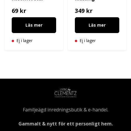
69 kr
349 kr
Läs mer
Läs mer
Ej i lager
Ej i lager
Familjeägd inredningsbutik & e-handel.
Gammalt & nytt för ett personligt hem.