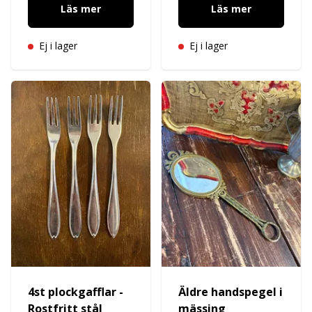
Läs mer
Läs mer
Ej i lager
Ej i lager
4st plockgafflar -
Äldre handspegel i
Rostfritt stål
mässing