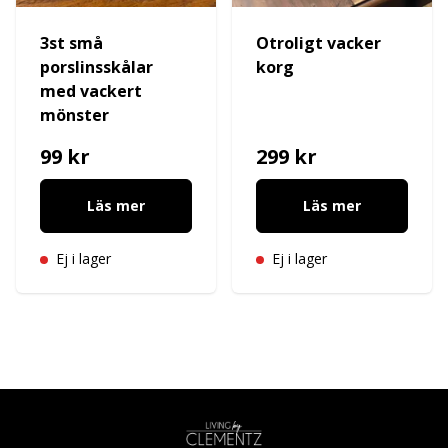
3st små
Otroligt vacker
porslinsskålar
korg
med vackert
mönster
99 kr
299 kr
Läs mer
Läs mer
Ej i lager
Ej i lager