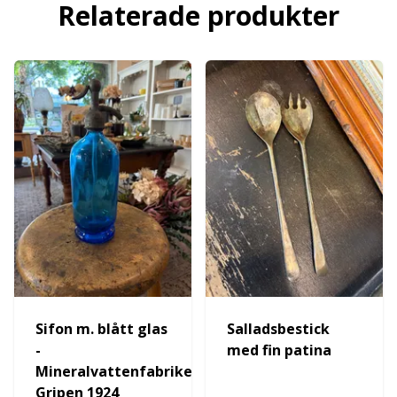
Relaterade produkter
Sifon m. blått glas
Salladsbestick
-
med fin patina
Mineralvattenfabriken
Gripen 1924