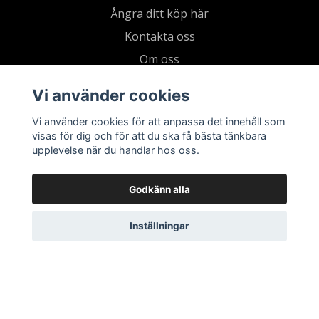
Ångra ditt köp här
Kontakta oss
Om oss
Köpvillkor & integritetspolicy
Vi använder cookies
Kundklubb
Vi använder cookies för att anpassa det innehåll som
Presentkort
visas för dig och för att du ska få bästa tänkbara
upplevelse när du handlar hos oss.
Godkänn alla
Inställningar
© 2026 Living by Clementz